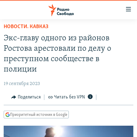
Ссылки
для
упрощенного
НОВОСТИ. КАВКАЗ
ПРОГРАММЫ
доступа
Экс-главу одного из районов
ПОДКАСТЫ
Вернуться
Ростова арестовали по делу о
к
АВТОРСКИЕ ПРОЕКТЫ
преступном сообществе в
основному
ЦИТАТЫ СВОБОДЫ
содержанию
полиции
Вернутся
МНЕНИЯ
к
19 сентября 2023
КУЛЬТУРА
главной
Поделиться
Читать без VPN
навигации
IDEL.РЕАЛИИ
Вернутся
КАВКАЗ.РЕАЛИИ
к
Приоритетный источник в Google
СЕВЕР.РЕАЛИИ
поиску
СИБИРЬ.РЕАЛИИ