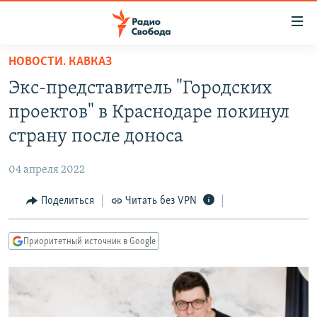
Ссылки
для
упрощенного
НОВОСТИ. КАВКАЗ
ПРОГРАММЫ
доступа
Экс-представитель "Городских
ПОДКАСТЫ
Вернуться
проектов" в Краснодаре покинул
к
АВТОРСКИЕ ПРОЕКТЫ
страну после доноса
основному
ЦИТАТЫ СВОБОДЫ
содержанию
04 апреля 2022
Вернутся
МНЕНИЯ
к
Поделиться
Читать без VPN
КУЛЬТУРА
главной
навигации
IDEL.РЕАЛИИ
Приоритетный источник в Google
Вернутся
КАВКАЗ.РЕАЛИИ
к
СЕВЕР.РЕАЛИИ
поиску
СИБИРЬ.РЕАЛИИ