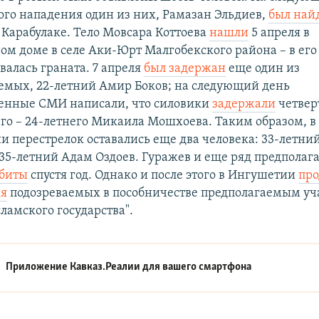
ого нападения один из них, Рамазан Эльдиев,
был най
 Карабулаке. Тело Мовсара Коттоева
нашли
5 апреля в
м доме в селе Аки-Юрт Малгобекского района – в его
валась граната. 7 апреля
был задержан
еще один из
емых, 22-летний Амир Боков; на следующий день
венные СМИ написали, что силовики
задержали
четвер
о – 24-летнего Микаила Мошхоева. Таким образом, в 
ии перестрелок оставались еще два человека: 33-летн
35-летний Адам Оздоев. Гуражев и еще ряд предпола
биты
спустя год. Однако и после этого в Ингушетии
пр
я
подозреваемых в пособничестве предполагаемым у
ламского государства".
Приложение Кавказ.Реалии для вашего смартфона