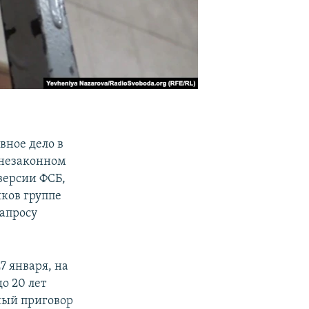
вное дело в
 незаконном
версии ФСБ,
ков группе
запросу
27 января, на
о 20 лет
ный приговор