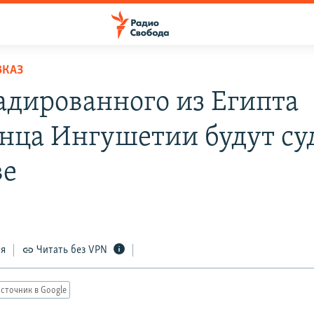
ВКАЗ
адированного из Египта
нца Ингушетии будут су
ве
ся
Читать без VPN
сточник в Google