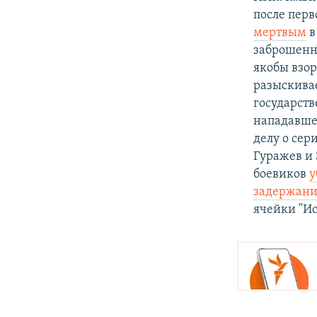
после перв
мертвым
в
заброшенно
якобы взор
разыскива
государст
нападавшег
делу о сер
Гуражев и 
боевиков
у
задержани
ячейки "Ис