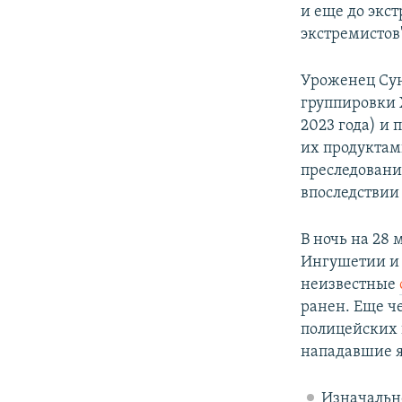
и еще до экс
экстремистов
Уроженец Сун
группировки 
2023 года) и
их продуктам
преследовани
впоследстви
В ночь на 28 
Ингушетии и 
неизвестные
ранен. Еще ч
полицейских 
нападавшие я
Изначальн