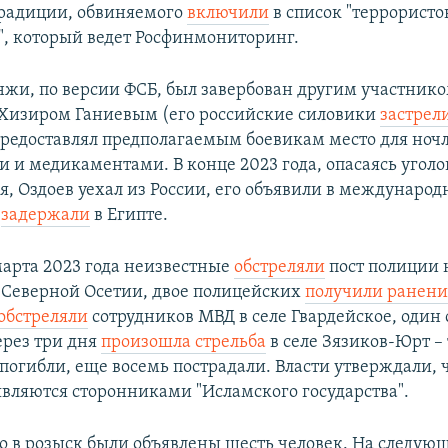
традиции, обвиняемого
включили
в список "террористо
", который ведет Росфинмониторинг.
жи, по версии ФСБ, был завербован другим участник
Хизиром Ганиевым (его российские силовики
застрел
 предоставлял предполагаемым боевикам место для ноч
и и медикаментами. В конце 2023 года, опасаясь уголо
я, Оздоев уехал из России, его объявили в междунаро
и
задержали
в Египте.
марта 2023 года неизвестные
обстреляли
пост полиции 
Северной Осетии, двое полицейских
получили ранени
обстреляли
сотрудников МВД в селе Гвардейское, один
ерез три дня
произошла стрельба
в селе Зязиков-Юрт –
погибли, еще восемь пострадали. Власти утверждали, 
вляются сторонниками "Исламского государства".
о в розыск были объявлены шесть человек. На следую