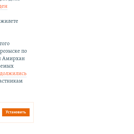
ден
 жилете
того
розыске по
ий Амирхан
гаемых
одолжились
частникам
Установить