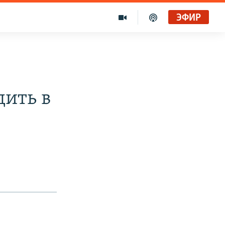
ЭФИР
дить в