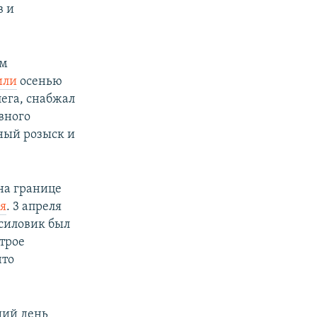
в и
ом
или
осенью
лега, снабжал
вного
дный розыск и
на границе
я
. 3 апреля
 силовик был
 трое
что
щий день