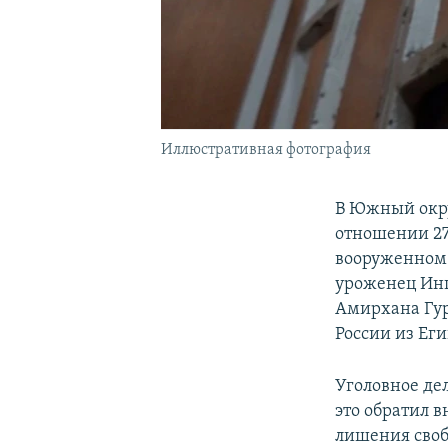
Иллюстративная фотография
В Южный окру
отношении 27
вооруженном 
уроженец Инг
Амирхана Гур
России из Еги
Уголовное де
это обратил в
лишения своб