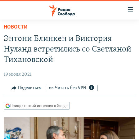
Ссылки
для
упрощенного
НОВОСТИ
ПРОГРАММЫ
доступа
Энтони Блинкен и Виктория
ПОДКАСТЫ
Вернуться
Нуланд встретились со Светланой
к
АВТОРСКИЕ ПРОЕКТЫ
Тихановской
основному
ЦИТАТЫ СВОБОДЫ
содержанию
19 июля 2021
Вернутся
МНЕНИЯ
к
Поделиться
Читать без VPN
КУЛЬТУРА
главной
навигации
IDEL.РЕАЛИИ
Приоритетный источник в Google
Вернутся
КАВКАЗ.РЕАЛИИ
к
СЕВЕР.РЕАЛИИ
поиску
СИБИРЬ.РЕАЛИИ