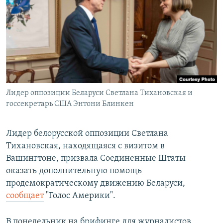
РАСПИСАНИЕ ВЕЩАНИЯ
ПОДПИШИТЕСЬ НА РАССЫЛКУ
СОЦИАЛЬНЫЕ СЕТИ
Лидер оппозиции Беларуси Светлана Тихановская и
госсекретарь США Энтони Блинкен
Все сайты РСЕ/РС
Лидер белорусской оппозиции Светлана
Тихановская, находящаяся с визитом в
Вашингтоне, призвала Соединенные Штаты
оказать дополнительную помощь
продемократическому движению Беларуси,
сообщает
"Голос Америки".
В понедельник на брифинге для журналистов