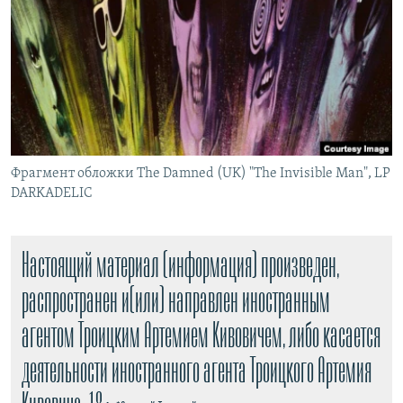
РАСПИСАНИЕ ВЕЩАНИЯ
ПОДПИШИТЕСЬ НА РАССЫЛКУ
СОЦИАЛЬНЫЕ СЕТИ
Фрагмент обложки The Damned (UK) "The Invisible Man", LP
DARKADELIC
Все сайты РСЕ/РС
Настоящий материал (информация) произведен,
распространен и(или) направлен иностранным
агентом Троицким Артемием Кивовичем, либо касается
деятельности иностранного агента Троицкого Артемия