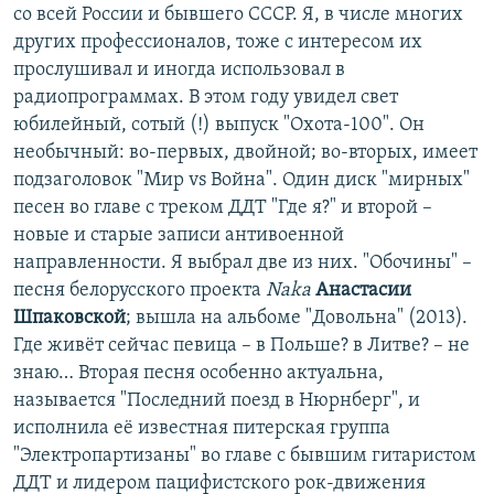
со всей России и бывшего СССР. Я, в числе многих
других профессионалов, тоже с интересом их
прослушивал и иногда использовал в
радиопрограммах. В этом году увидел свет
юбилейный, сотый (!) выпуск "Охота-100". Он
необычный: во-первых, двойной; во-вторых, имеет
подзаголовок "Мир vs Война". Один диск "мирных"
песен во главе с треком ДДТ "Где я?" и второй –
новые и старые записи антивоенной
направленности. Я выбрал две из них. "Обочины" –
песня белорусского проекта
Naka
Анастасии
Шпаковской
; вышла на альбоме "Довольна" (2013).
Где живёт сейчас певица – в Польше? в Литве? – не
знаю… Вторая песня особенно актуальна,
называется "Последний поезд в Нюрнберг", и
исполнила её известная питерская группа
"Электропартизаны" во главе с бывшим гитаристом
ДДТ и лидером пацифистского рок-движения