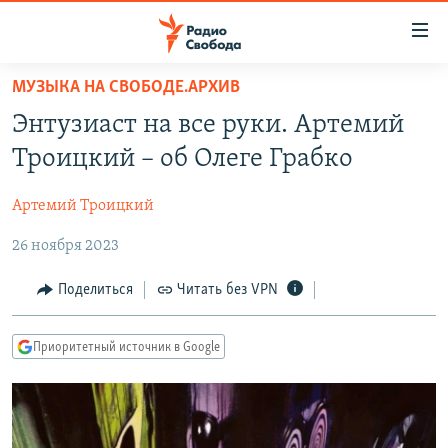
Ссылки
для
упрощенного
МУЗЫКА НА СВОБОДЕ.АРХИВ
ПРОГРАММЫ
доступа
Энтузиаст на все руки. Артемий
ПОДКАСТЫ
Вернуться
Троицкий – об Олеге Грабко
к
АВТОРСКИЕ ПРОЕКТЫ
основному
Артемий Троицкий
ЦИТАТЫ СВОБОДЫ
содержанию
Вернутся
26 ноября 2023
МНЕНИЯ
к
КУЛЬТУРА
Поделиться
Читать без VPN
главной
навигации
IDEL.РЕАЛИИ
Вернутся
Приоритетный источник в Google
КАВКАЗ.РЕАЛИИ
к
СЕВЕР.РЕАЛИИ
поиску
СИБИРЬ.РЕАЛИИ