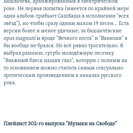
Башлачёва, аранжированных в электрическом
роке. Не первая попытка (имеется по крайней мере
один альбом-трибьют СашБаша в исполнении "всех
звёзд"), но чтобы сразу одним махом 19 песен… Есть
версии более и менее удачные; за башлачёвские
opus magnum’ы вроде "Вечного поста" и "Ванюши" я
бы вообще не брался. Но всё равно трогательно. Я
выбрал раннюю, сугубо молодёжную песенку
"Влажный блеск наших глаз", которую с полным на
то основанием можно считать самым сексуально-
эротическим произведением в анналах русского
рока.
Плейлист 302-го выпуска "Музыки на Свободе"