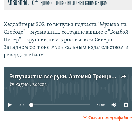
Кивовича. 18+
*Артемий Троицкий не согласен с этим статусом
Хедлайнеры 302-го выпуска подкаста "Музыка на
Свободе" – музыканты, сотрудничавшие с "Бомбой-
Питер" – крупнейшим в российском Северо-
Западном регионе музыкальным издательством и
рекорд-лейблом.
Энтузиаст на все руки. Артемий Троицкий – об Олеге Грабко
by
Радио Свобода
No media source currently available
0:00
54:59
Скачать медиафайл