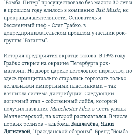
"Бомба-Питер" просуществовало без малого 30 лет и
в прошлом году влилось в компанию
Balt Music
, не
прекращая деятельности. Основатель и
бессменный шеф – Олег Грабко, в
допредпринимательском прошлом участник рок-
группы "Ваганты".
История предприятия вкратце такова. В 1992 году
Грабко открыл на окраине Петербурга рок-
магазин. На дворе царило поголовное пиратство, но
здесь принципиально старались торговать только
легальными импортными пластинками – так
возникла система дистрибуции. Следующий
логичный этап – собственный лейбл, который
получил название
Manchester Files
, в честь улицы
Манчестерской, на которой располагался. В числе
первых релизов – альбомы
Башлачёва, Янки
Дягилевой
, "Гражданской обороны". Бренд "Бомба-