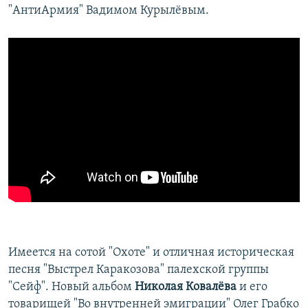
"АнтиАрмия" Вадимом Курылёвым.
Имеется на сотой "Охоте" и отличная историческая
песня "Выстрел Каракозовa" палехской группы
"Сейф". Новый альбом
Николая Ковалёва
и его
товарищей "Во внутренней эмиграции" Олег Грабко