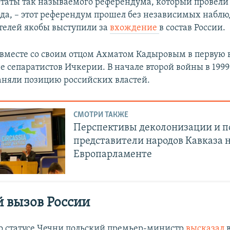
ьтаты так называемого референдума, который провели 
ода, – этот референдум прошел без независимых наблю
телей якобы выступили за
вхождение
в состав России.
вместе со своим отцом Ахматом Кадыровым в первую 
е сепаратистов Ичкерии. В начале второй войны в 1999
аняли позицию российских властей.
СМОТРИ ТАКЖЕ
Перспективы деколонизации и по
представители народов Кавказа н
Европарламенте
 вызов России
о статусе Чечни польский премьер-министр
высказал
в