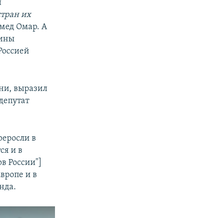
и
стран их
ед Омар. А
аины
Россией
ни, выразил
депутат
реросли в
ся и в
ов России"]
вропе и в
нда.