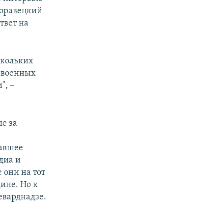
Моравецкий
ответ на
скольких
 военных
", –
е за
авшее
диа и
 они на тот
ине. Но к
варднадзе.