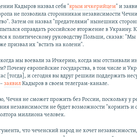
ении Кадыров назвал себя "
ярым ичкерийцем
" и заяв
вропа не позволила сторонникам независимости Чечни
ство". Затем он назвал "предателями" нынешних сторо
пытался оправдать российское вторжение в Украину. 
лся к политическому руководству Польши, сказав: "Мы
же призвал их "встать на колени".
, когда мы воевали за Ичкерию, когда мы отстаивали и
и? Почему европейские государства, в том числе и Укр
ас [тогда], и сегодня вы вдруг решили поддержать н
 –
заявил
Кадыров в своем телеграм-канале.
ю, Чечня не сможет прожить без России, поскольку у р
ения независимости не будет возможности "кормить и 
полтора миллиона человек.
ргумента, что чеченский народ не хочет независимости