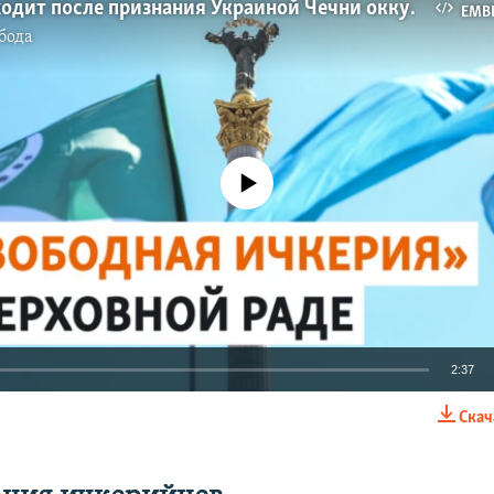
Что происходит после признания Украиной Чечни оккупированной
EMB
бода
No media source currently available
2:37
Скач
EMBED