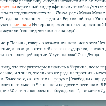
Чеченскую республику Ичкерия независимым от Росси
м
признал
верховный лидер афганских талибов
(в ряде 
знано террористическим. – Прим. ред.)
Мулла Мухамм
022 года на пленарном заседании Верховной рады Укр
путаты
признали
Ичкерию временно оккупированной 
и осудили "геноцид чеченского народа".
стр Польши, говоря о возможной независимости Чеч
ение, а позицию жителей своего государства, считает 
ады от правящей партии "Слуга народа" Олег Дунда.
 виду, что эти разговоры начались в Украине, после пе
ольше, и я знаю, что такого же рода настроения имеют
и. Более того, скажу, что на форуме ["свободных народ
оса не только по Чечне, но и по другим регионам. В Е
ние 30 лет эти вопросы не обсуждались", – отметил Ду