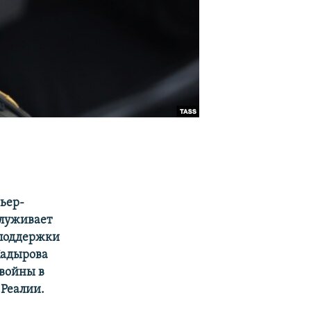
ьер-
служивает
 поддержки
Кадырова
 войны в
.Реалии.