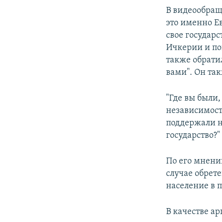
В видеообращ
это именно Е
свое государ
Ичкерии и по
также обрати
вами". Он так
"Где вы были
независимост
поддержали н
государство?"
По его мнени
случае обрет
население в 
В качестве а