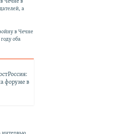
в Чечне в
дателей, а
войну в Чечне
 году оба
стРоссия:
а форуме в
 интервью