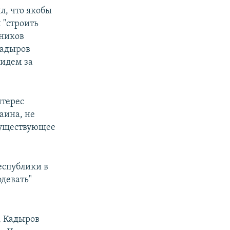
ил, что якобы
 "строить
нников
Кадыров
 идем за
нтерес
аина, не
есуществующее
еспублики в
одевать"
, Кадыров