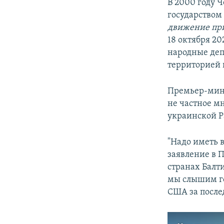
В 2000 году 
государство
движение при
18 октября 2
народные де
территорией 
Премьер-мини
не частное мн
украинской Р
"Надо иметь в
заявление в П
странах Балти
мы слышим гол
США за послед