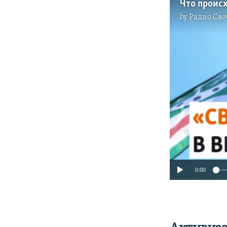
by
Радио Сво
0:00