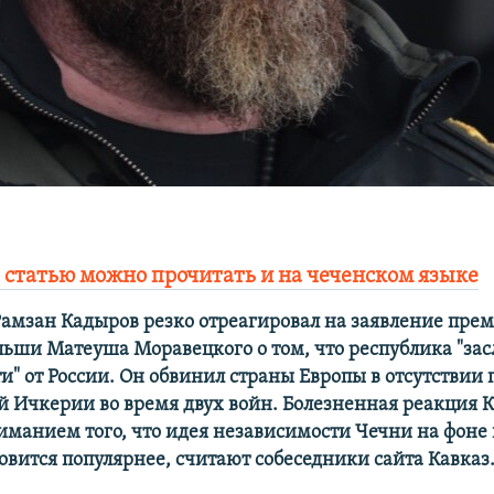
 статью можно прочитать и на чеченском языке
Рамзан Кадыров резко отреагировал на заявление прем
ьши Матеуша Моравецкого о том, что республика "за
и" от России. Он обвинил страны Европы в отсутствии
 Ичкерии во время двух войн. Болезненная реакция 
ниманием того, что идея независимости Чечни на фоне
овится популярнее, считают собеседники сайта Кавказ