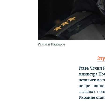
Рамзан Кадыров
Эту
Глава Чечни 
министра Пол
независимост
непризнанной
связана с по
Украине стан