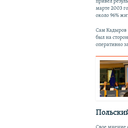
привел резул
марте 2003 г
около 96% жи
Сам Кадыров 
был на сторон
оперативно з
Польский
Свое мнение 