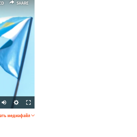
ED
SHARE
Auto
240p
ать медиафайл
SHARE
360p
480p