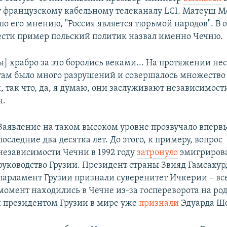
французскому кабельному телеканалу LCI. Матеуш 
, по его мнению, "Россия является тюрьмой народов". В 
ести пример польский политик назвал именно Чечню.
ы] храбро за это боролись веками... На протяжении не
там было много разрушений и совершалось множество
 так что, да, я думаю, они заслуживают независимости
н.
Заявление на таком высоком уровне прозвучало впервы
последние два десятка лет. До этого, к примеру, вопрос
независимости Чечни в 1992 году
затронуло
эмигриров
руководство Грузии. Президент страны Звияд Гамсахур
парламент Грузии признали суверенитет Ичкерии – все
момент находились в Чечне из-за госпереворота на род
 президентом Грузии в мире уже
признали
Эдуарда Ше