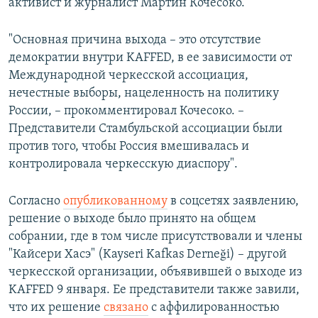
активист и журналист Мартин Кочесоко.
"Основная причина выхода – это отсутствие
демократии внутри KAFFED, в ее зависимости от
Международной черкесской ассоциация,
нечестные выборы, нацеленность на политику
России, – прокомментировал Кочесоко. –
Представители Стамбульской ассоциации были
против того, чтобы Россия вмешивалась и
контролировала черкесскую диаспору".
Согласно
опубликованному
в соцсетях заявлению,
решение о выходе было принято на общем
собрании, где в том числе присутствовали и члены
"Кайсери Хасэ" (Kayseri Kafkas Derneği) – другой
черкесской организации, объявившей о выходе из
KAFFED 9 января. Ее представители также завили,
что их решение
связано
с аффилированностью