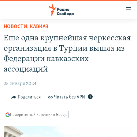
Ссылки
для
упрощенного
НОВОСТИ. КАВКАЗ
ПРОГРАММЫ
доступа
Еще одна крупнейшая черкесская
ПОДКАСТЫ
Вернуться
организация в Турции вышла из
к
АВТОРСКИЕ ПРОЕКТЫ
Федерации кавказских
основному
ЦИТАТЫ СВОБОДЫ
содержанию
ассоциаций
Вернутся
МНЕНИЯ
к
25 января 2024
КУЛЬТУРА
главной
Поделиться
Читать без VPN
навигации
IDEL.РЕАЛИИ
Вернутся
КАВКАЗ.РЕАЛИИ
к
Приоритетный источник в Google
СЕВЕР.РЕАЛИИ
поиску
СИБИРЬ.РЕАЛИИ