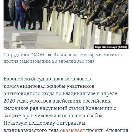
РАСПИСАНИЕ ВЕЩАНИЯ
ПОДПИШИТЕСЬ НА РАССЫЛКУ
СОЦИАЛЬНЫЕ СЕТИ
Сотрудники ОМОНа во Владикавказе во время митинга
против самоизоляции, 20 апреля 2020 года
Все сайты РСЕ/РС
Европейский суд по правам человека
коммуницировал жалобы участников
антиковидного схода во Владикавказе в апреле
2020 года, усмотрев в действиях российских
силовиков ряд нарушений статей Конвенции о
защите прав человека и основных свобод.
Правовую поддержку фигурантам
владикавказского дела
оказывает
проект "Апология