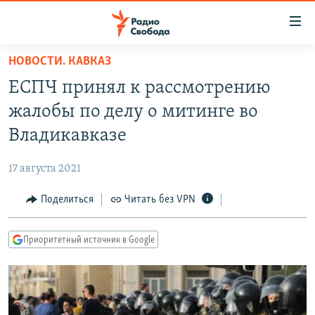
Ссылки
для
упрощенного
НОВОСТИ. КАВКАЗ
ПРОГРАММЫ
доступа
ЕСПЧ принял к рассмотрению
ПОДКАСТЫ
Вернуться
жалобы по делу о митинге во
к
АВТОРСКИЕ ПРОЕКТЫ
Владикавказе
основному
ЦИТАТЫ СВОБОДЫ
содержанию
17 августа 2021
Вернутся
МНЕНИЯ
к
Поделиться
Читать без VPN
КУЛЬТУРА
главной
навигации
IDEL.РЕАЛИИ
Приоритетный источник в Google
Вернутся
КАВКАЗ.РЕАЛИИ
к
СЕВЕР.РЕАЛИИ
поиску
СИБИРЬ.РЕАЛИИ