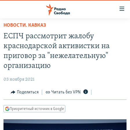
Ссылки
для
упрощенного
НОВОСТИ. КАВКАЗ
ПРОГРАММЫ
доступа
ЕСПЧ рассмотрит жалобу
ПОДКАСТЫ
Вернуться
краснодарской активистки на
к
АВТОРСКИЕ ПРОЕКТЫ
приговор за "нежелательную"
основному
ЦИТАТЫ СВОБОДЫ
содержанию
организацию
Вернутся
МНЕНИЯ
к
03 ноября 2021
КУЛЬТУРА
главной
Поделиться
Читать без VPN
навигации
IDEL.РЕАЛИИ
Вернутся
КАВКАЗ.РЕАЛИИ
к
Приоритетный источник в Google
СЕВЕР.РЕАЛИИ
поиску
СИБИРЬ.РЕАЛИИ