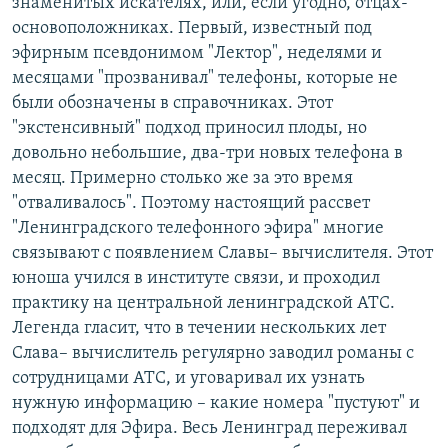
знаменитых искателях, или, если угодно, отцах-
основоположниках. Первый, известный под
эфирным псевдонимом "Лектор", неделями и
месяцами "прозванивал" телефоны, которые не
были обозначены в справочниках. Этот
"экстенсивный" подход приносил плоды, но
довольно небольшие, два-три новых телефона в
месяц. Примерно столько же за это время
"отваливалось". Поэтому настоящий рассвет
"Ленинградского телефонного эфира" многие
связывают с появлением Славы– вычислителя. Этот
юноша учился в институте связи, и проходил
практику на центральной ленинградской АТС.
Легенда гласит, что в течении нескольких лет
Слава– вычислитель регулярно заводил романы с
сотрудницами АТС, и уговаривал их узнать
нужную информацию – какие номера "пустуют" и
подходят для Эфира. Весь Ленинград переживал