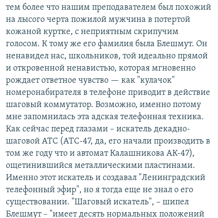
тем более что нашим преподавателем был похожий
на лысого черта пожилой мужчина в потертой
кожаной куртке, с неприятным скрипучим
голосом. К тому же его фамилия была Блешмут. Он
ненавидел нас, школьников, той идеально прямой
и откровенной ненавистью, которая мгновенно
рождает ответное чувство — как "кулачок"
номеронабирателя в телефоне приводит в действие
шаговый коммутатор. Возможно, именно потому
мне запомнилась эта адская телефонная техника.
Как сейчас перед глазами – искатель декадно-
шаговой АТС (АТС-47, да, его начали производить в
том же году что и автомат Калашникова АК-47),
ощетинившийся металлическими пластинами.
Именно этот искатель и создавал "Ленинградский
телефонный эфир", но я тогда еще не знал о его
существовании. "Шаговый искатель", – шипел
Блешмут – "имеет десять нормальных положений