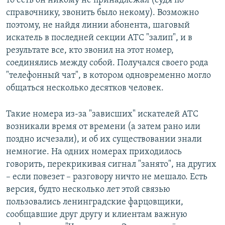
то есть он никому не принадлежал (судя по
справочнику, звонить было некому). Возможно
поэтому, не найдя линии абонента, шаговый
искатель в последней секции АТС "залип", и в
результате все, кто звонил на этот номер,
соединялись между собой. Получался своего рода
"телефонный чат", в котором одновременно могло
общаться несколько десятков человек.
Такие номера из-за "зависших" искателей АТС
возникали время от времени (а затем рано или
поздно исчезали), и об их существовании знали
немногие. На одних номерах приходилось
говорить, перекрикивая сигнал "занято", на других
– если повезет – разговору ничто не мешало. Есть
версия, будто несколько лет этой связью
пользовались ленинградские фарцовщики,
сообщавшие друг другу и клиентам важную