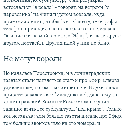
примитивную, субкультуру. Они регулярно
встречались "в реале" – говорят, на встречи "у
паровозика" на Финляндском вокзале, куда
приезжал Ленин, чтобы "взять" почту, телеграф и
телефон, приходило по несколько сотен человек.
Они писали на майках слово "Эфир", и пили друг с
другом портвейн. Других идей у них не было.
Не могут короли
Но началась Перестройка, и в ленинградских
газетах стали появляться статьи про Эфир. Сперва
удивленные, потом – восхищенные. В духе эпохи,
приветствовалось все "молодежное", да к тому же
Ленинградский Комитет Комсомола получил
задание взять все субкультуры "под крыло". Только
вот незадача: чем больше газеты писали про Эфир,
тем больше звонков шло на его номера, и