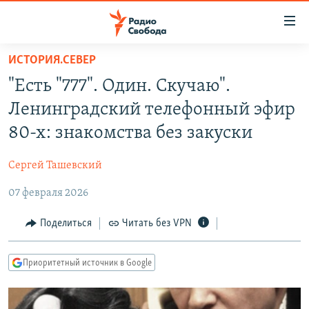
Ссылки
для
упрощенного
ИСТОРИЯ.СЕВЕР
ПРОГРАММЫ
доступа
"Есть "777". Один. Скучаю".
ПОДКАСТЫ
Вернуться
Ленинградский телефонный эфир
к
АВТОРСКИЕ ПРОЕКТЫ
80-х: знакомства без закуски
основному
ЦИТАТЫ СВОБОДЫ
содержанию
Сергей Ташевский
Вернутся
МНЕНИЯ
к
07 февраля 2026
КУЛЬТУРА
главной
навигации
IDEL.РЕАЛИИ
Поделиться
Читать без VPN
Вернутся
КАВКАЗ.РЕАЛИИ
к
Приоритетный источник в Google
СЕВЕР.РЕАЛИИ
поиску
СИБИРЬ.РЕАЛИИ