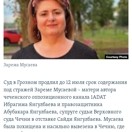
РАСПИСАНИЕ ВЕЩАНИЯ
ПОДПИШИТЕСЬ НА РАССЫЛКУ
СОЦИАЛЬНЫЕ СЕТИ
Зарема Мусаева
Все сайты РСЕ/РС
Суд в Грозном продлил до 12 июля срок содержания
под стражей Зареме Мусаевой – матери автора
чеченского оппозиционного канала 1ADAT
Ибрагима Янгулбаева и правозащитника
Абубакара Янгулбаева, супруге судьи Верховного
суда Чечни в отставке Сайди Янгулбаева. Мусаева
была похищена и насильно вывезена в Чечню, где