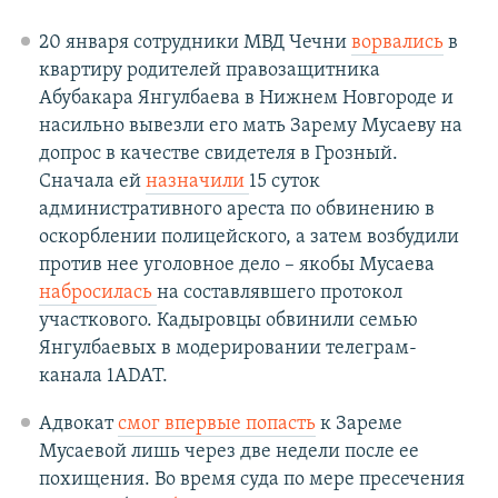
20 января сотрудники МВД Чечни
ворвались
в
квартиру родителей правозащитника
Абубакара Янгулбаева в Нижнем Новгороде и
насильно вывезли его мать Зарему Мусаеву на
допрос в качестве свидетеля в Грозный.
Сначала ей
назначили
15 суток
административного ареста по обвинению в
оскорблении полицейского, а затем возбудили
против нее уголовное дело – якобы Мусаева
набросилась
на составлявшего протокол
участкового. Кадыровцы обвинили семью
Янгулбаевых в модерировании телеграм-
канала 1ADAT.
Адвокат
смог впервые попасть
к Зареме
Мусаевой лишь через две недели после ее
похищения. Во время суда по мере пресечения