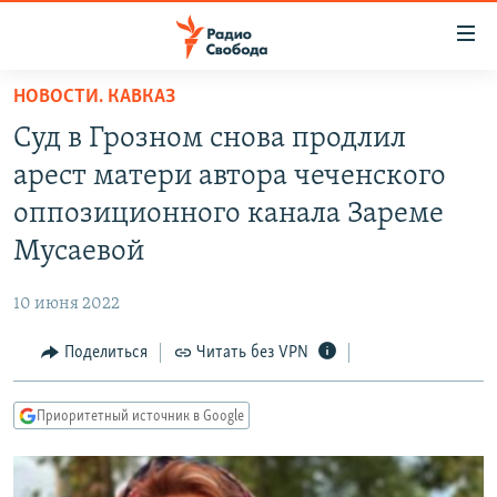
Ссылки
для
упрощенного
НОВОСТИ. КАВКАЗ
ПРОГРАММЫ
доступа
Суд в Грозном снова продлил
ПОДКАСТЫ
Вернуться
арест матери автора чеченского
к
АВТОРСКИЕ ПРОЕКТЫ
оппозиционного канала Зареме
основному
ЦИТАТЫ СВОБОДЫ
содержанию
Мусаевой
Вернутся
МНЕНИЯ
к
10 июня 2022
КУЛЬТУРА
главной
Поделиться
Читать без VPN
навигации
IDEL.РЕАЛИИ
Вернутся
КАВКАЗ.РЕАЛИИ
к
Приоритетный источник в Google
СЕВЕР.РЕАЛИИ
поиску
СИБИРЬ.РЕАЛИИ