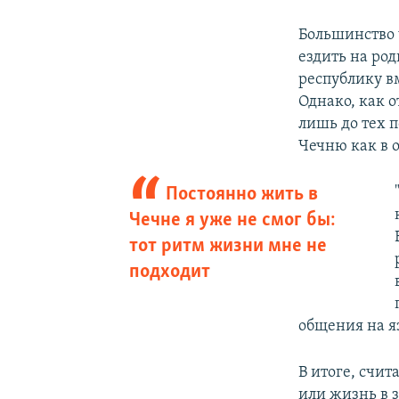
Большинство 
ездить на род
республику вм
Однако, как 
лишь до тех 
Чечню как в о
Постоянно жить в
Чечне я уже не смог бы:
тот ритм жизни мне не
подходит
общения на я
В итоге, счи
или жизнь в з