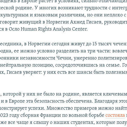
лодежь в Европе растет в условиях, сильно отличающих
ческой родине. У многих возникают трудности с интег
 культурным и языковым различиям, но они неплохо с
 говорит живущий в Норвегии Ахмед Гисаев, руководи
 в Осло Human Rights Analysis Center.
еседника, в Норвегии сегодня живут до 15 тысяч чечен
одна, ее можно условно разделить на три части: вовле
ронники независимости Чечни, умеренно политизиров
 нейтральную позицию, сосредоточившись на семье. Го
х, Гисаев уверяет: у них есть все шансы быть полезны
, которой у них не было на родине, является ключевы
 и в Европе эта безопасность обеспечена. Благодаря эт
онстрирует успехи. Множество примеров можно найти 
2023 году сборная Франции по вольной борьбе
состояла
кже все чаще я слышу о наших студентах, которые пол