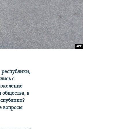
 республики,
лись с
поколение
 общества, в
еспублики?
е вопросы