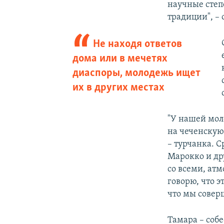
научные степе
традиции", – 
Не находя ответов
дома или в мечетях
диаспоры, молодежь ищет
их в других местах
"У нашей мол
на чеченскую 
– турчанка. 
Марокко и др
со всеми, ат
говорю, что э
что мы совер
Тамара – собе