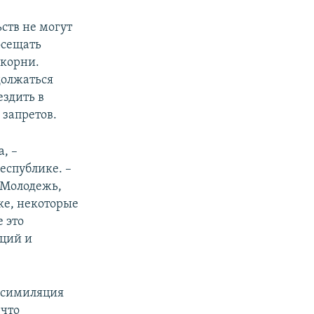
ств не могут
посещать
 корни.
должаться
ездить в
 запретов.
, –
еспублике. –
. Молодежь,
ке, некоторые
е это
иций и
ассимиляция
 что