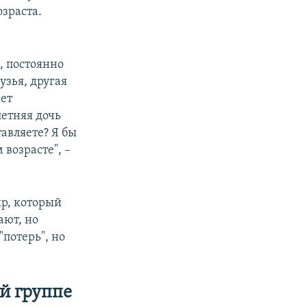
озраста.
, постоянно
узья, другая
ает
летняя дочь
тавляете? Я бы
 возрасте", –
р, который
ают, но
"потерь", но
й группе