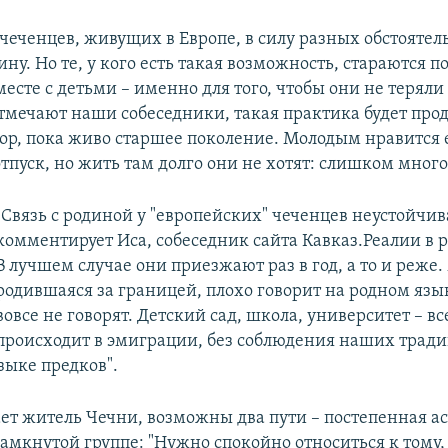
чеченцев, живущих в Европе, в силу разных обстоятель
ину. Но те, у кого есть такая возможность, стараются 
есте с детьми – именно для того, чтобы они не теряли
отмечают наши собеседники, такая практика будет про
пор, пока живо старшее поколение. Молодым нравится 
тпуск, но жить там долго они не хотят: слишком много
"Связь с родиной у "европейских" чеченцев неустойчива
комментирует Иса, собеседник сайта Кавказ.Реалии в р
В лучшем случае они приезжают раз в год, а то и реже
родившаяся за границей, плохо говорит на родном язы
вовсе не говорят. Детский сад, школа, университет – вс
происходит в эмиграции, без соблюдения наших трад
зыке предков".
тает житель Чечни, возможны два пути – постепенная 
амкнутой группе: "Нужно спокойно относиться к тому,