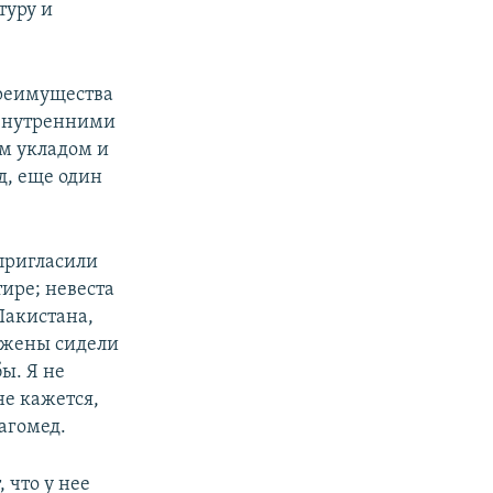
туру и
преимущества
 внутренними
м укладом и
д, еще один
пригласили
тире; невеста
Пакистана,
ожены сидели
ы. Я не
не кажется,
агомед.
 что у нее