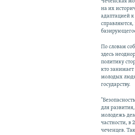
Чеченская мо
на их истори
адаптацией к
справляются,
базирующегося
По словам соб
здесь неоднор
политику сто
кто занимает
молодых людя
государству.
"Безопасность
для развития,
молодежь дем
частности, в 
чеченцев. Та