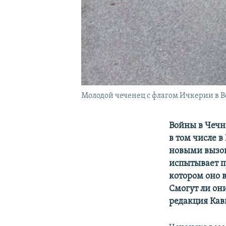
Молодой чеченец с флагом Ичкерии в В
Войны в Чечн
в том числе в
новыми вызов
испытывает п
котором оно 
Смогут ли он
редакция Кав