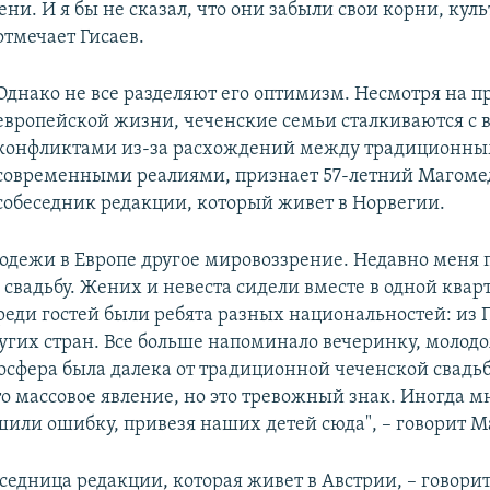
ни. И я бы не сказал, что они забыли свои корни, куль
отмечает Гисаев.
Однако не все разделяют его оптимизм. Несмотря на 
европейской жизни, чеченские семьи сталкиваются с
конфликтами из-за расхождений между традиционны
современными реалиями, признает 57-летний Магоме
собеседник редакции, который живет в Норвегии.
одежи в Европе другое мировоззрение. Недавно меня 
свадьбу. Жених и невеста сидели вместе в одной квар
Среди гостей были ребята разных национальностей: из 
угих стран. Все больше напоминало вечеринку, молод
мосфера была далека от традиционной чеченской свадьб
то массовое явление, но это тревожный знак. Иногда м
шили ошибку, привезя наших детей сюда", – говорит М
седница редакции, которая живет в Австрии, – говорит,