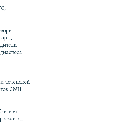
ЕС,
оворит
поры,
одители
 диаспора
ии чеченской
пыток СМИ
бвиняет
 просмотры