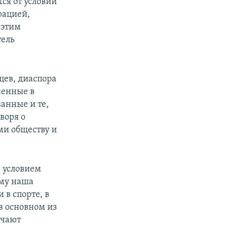
ся от условий
рацией,
 этим
тель
цев, диаспора
ченные в
анные и те,
воря о
ми обществу и
м условием
ому наша
в спорте, в
в основном из
учают