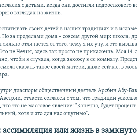
огласия с детьми, когда они достигли подросткового в
оры о взглядах на жизнь.
воспитывать своих детей в наших традициях и в исламе
 Но за пределами дома – совсем другой мир: школа, др
я сильно отличается от того, чему я их учу, и это вызыв
Это не Чечня, здесь так просто не прикажешь. Моя 14-
не, чтобы я стучала, когда захожу в ее комнату. Предс
смела сказать такое своей матери, даже сейчас, в моем
ара.
утри диаспоры общественный деятель Арсбин Абу-Бак
Австрии, отчасти согласен с тем, что традиции ускольз
 что это не массовое явление: "Конечно, будет процент 
ьный, хотя и это для нас ощутимо".
: ассимиляция или жизнь в замкнуто