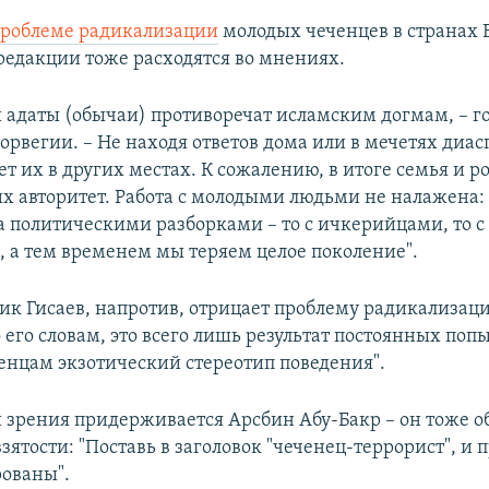
роблеме радикализации
молодых чеченцев в странах 
редакции тоже расходятся во мнениях.
 адаты (обычаи) противоречат исламским догмам, – г
орвегии. – Не находя ответов дома или в мечетях диас
т их в других местах. К сожалению, в итоге семья и р
их авторитет. Работа с молодыми людьми не налажена:
а политическими разборками – то с ичкерийцами, то с
 а тем временем мы теряем целое поколение".
к Гисаев, напротив, отрицает проблему радикализац
 его словам, это всего лишь результат постоянных по
ченцам экзотический стереотип поведения".
 зрения придерживается Арсбин Абу-Бакр – он тоже о
зятости: "Поставь в заголовок "чеченец-террорист", и
рованы".