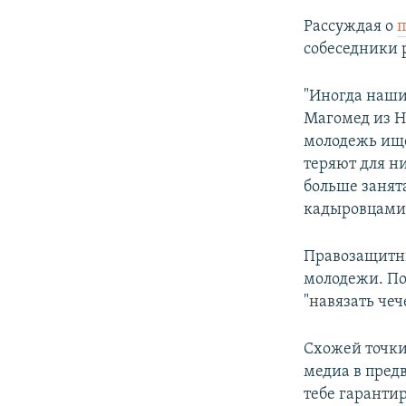
Рассуждая о
п
собеседники 
"Иногда наши
Магомед из Н
молодежь ище
теряют для н
больше занят
кадыровцами,
Правозащитни
молодежи. По
"навязать че
Схожей точки
медиа в предв
тебе гаранти