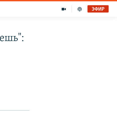
ЭФИР
ешь":