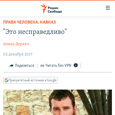
Ссылки
для
упрощенного
ПРАВА ЧЕЛОВЕКА. КАВКАЗ
ПРОГРАММЫ
доступа
"Это несправедливо"
ПОДКАСТЫ
Вернуться
к
Анвар Деркач
АВТОРСКИЕ ПРОЕКТЫ
основному
02 декабря 2017
ЦИТАТЫ СВОБОДЫ
содержанию
Вернутся
МНЕНИЯ
Поделиться
Читать без VPN
к
КУЛЬТУРА
главной
Приоритетный источник в Google
навигации
IDEL.РЕАЛИИ
Вернутся
КАВКАЗ.РЕАЛИИ
к
СЕВЕР.РЕАЛИИ
поиску
СИБИРЬ.РЕАЛИИ