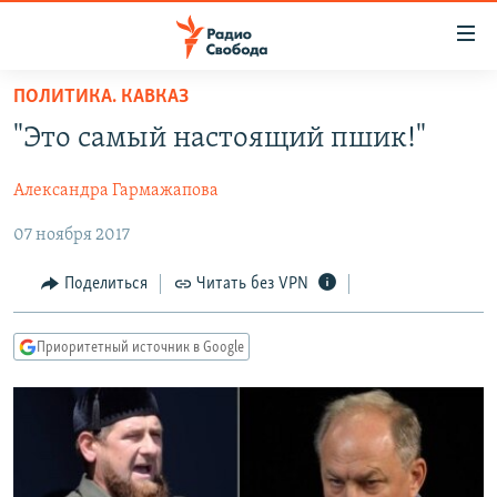
Ссылки
для
упрощенного
ПОЛИТИКА. КАВКАЗ
ПРОГРАММЫ
доступа
"Это самый настоящий пшик!"
ПОДКАСТЫ
Вернуться
к
Александра Гармажапова
АВТОРСКИЕ ПРОЕКТЫ
основному
07 ноября 2017
ЦИТАТЫ СВОБОДЫ
содержанию
Вернутся
МНЕНИЯ
Поделиться
Читать без VPN
к
КУЛЬТУРА
главной
Приоритетный источник в Google
навигации
IDEL.РЕАЛИИ
Вернутся
КАВКАЗ.РЕАЛИИ
к
СЕВЕР.РЕАЛИИ
поиску
СИБИРЬ.РЕАЛИИ