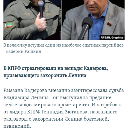
РАСПИСАНИЕ ВЕЩАНИЯ
ПОДПИШИТЕСЬ НА РАССЫЛКУ
СОЦИАЛЬНЫЕ СЕТИ
В полемику вступил один из наиболее опытных партийцев
- Валерий Рашкин
В КПРФ отреагировали на выпады Кадырова,
Все сайты РСЕ/РС
призывающего захоронить Ленина
Рамзана Кадырова внезапно заинтересовала судьба
Владимира Ленина - он выступил за предание
земле вождя мирового пролетариата. И потребовал
от лидера КПРФ Геннадия Зюганова, назвавшего
разговоры о захоронении Ленина болтовней,
извинений.