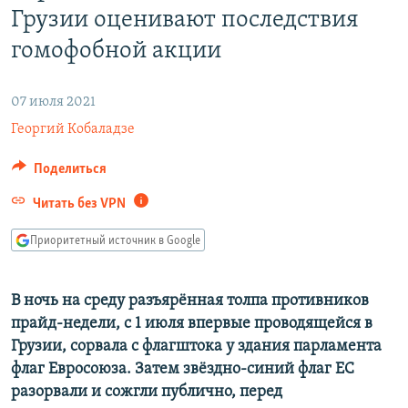
Грузии оценивают последствия
РАСПИСАНИЕ ВЕЩАНИЯ
гомофобной акции
ПОДПИШИТЕСЬ НА РАССЫЛКУ
СОЦИАЛЬНЫЕ СЕТИ
07 июля 2021
Георгий Кобаладзе
Поделиться
Читать без VPN
Все сайты РСЕ/РС
Приоритетный источник в Google
В ночь на среду разъярённая толпа противников
прайд-недели, с 1 июля впервые проводящейся в
Грузии, сорвала с флагштока у здания парламента
флаг Евросоюза. Затем звёздно-синий флаг ЕС
разорвали и сожгли публично, перед