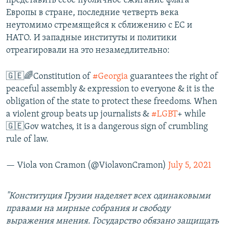
представить себе публичное сжигание флага
Европы в стране, последние четверть века
неутомимо стремящейся к сближению с ЕС и
НАТО. И западные институты и политики
отреагировали на это незамедлительно:
🇬🇪🌈Constitution of
#Georgia
guarantees the right of
peaceful assembly & expression to everyone & it is the
obligation of the state to protect these freedoms. When
a violent group beats up journalists &
#LGBT
+ while
🇬🇪Gov watches, it is a dangerous sign of crumbling
rule of law.
— Viola von Cramon (@ViolavonCramon)
July 5, 2021
"Конституция Грузии наделяет всех одинаковыми
правами на мирные собрания и свободу
выражения мнения. Государство обязано защищать