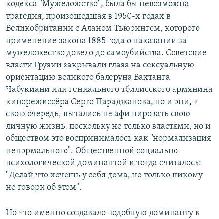
кодекса "Мужеложство", была бы невозможна
трагедия, произошедшая в 1950-х годах в
Великобритании с Аланом Тьюрингом, которого
применение закона 1885 года о наказании за
мужеложество довело до самоубийства. Советские
власти Грузии закрывали глаза на сексуальную
ориентацию великого балеруна Вахтанга
Чабукиани или гениального тбилисского армянина
кинорежиссёра Серго Параджанова, но и они, в
свою очередь, пытались не афишировать свою
личную жизнь, поскольку не только властями, но и
обществом это воспринималось как "нормализация
ненормального". Общественной социально-
психологической доминантой и тогда считалось:
"Делай что хочешь у себя дома, но только никому
не говори об этом".
Но что именно создавало подобную доминанту в