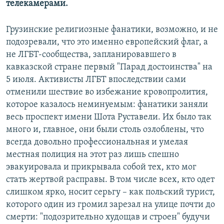
телекамерами.
Грузинские религиозные фанатики, возможно, и не
подозревали, что это именно европейский флаг, а
не ЛГБТ-сообщества, запланировавшего в
кавказской стране первый "Парад достоинства" на
5 июля. Активисты ЛГБТ впоследствии сами
отменили шествие во избежание кровопролития,
которое казалось неминуемым: фанатики заняли
весь проспект имени Шота Руставели. Их было так
много и, главное, они были столь озлоблены, что
всегда довольно профессиональная и умелая
местная полиция на этот раз лишь спешно
эвакуировала и прикрывала собой тех, кто мог
стать жертвой расправы. В том числе всех, кто одет
слишком ярко, носит серьгу – как польский турист,
которого один из громил зарезал на улице почти до
смерти: "подозрительно худощав и строен" будучи