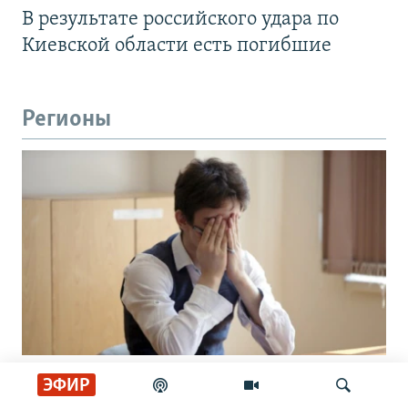
В результате российского удара по
Киевской области есть погибшие
Регионы
"Путь до армии будет коротким".
ЭФИР
Зачем девятиклассников в России