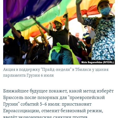
Акция в поддержку "Прайд-недели" в Тбилиси у здания
парламента Грузии 6 июля
Ближайшее будущее покажет, какой метод изберёт
Брюссель после позорных для "проевропейской
Грузии" событий 5–6 июля: приостановит
Евроассоциацию, отменит безвизовый режим,
введёт экономические санкции против