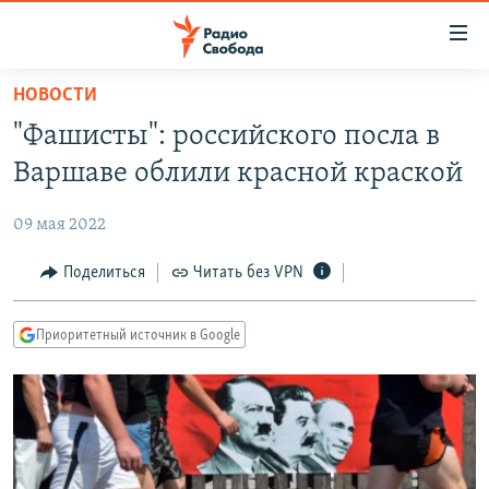
Ссылки
для
упрощенного
НОВОСТИ
ПРОГРАММЫ
доступа
"Фашисты": российского посла в
ПОДКАСТЫ
Вернуться
Варшаве облили красной краской
к
АВТОРСКИЕ ПРОЕКТЫ
основному
09 мая 2022
ЦИТАТЫ СВОБОДЫ
содержанию
Вернутся
МНЕНИЯ
Поделиться
Читать без VPN
к
КУЛЬТУРА
главной
Приоритетный источник в Google
навигации
IDEL.РЕАЛИИ
Вернутся
КАВКАЗ.РЕАЛИИ
к
СЕВЕР.РЕАЛИИ
поиску
СИБИРЬ.РЕАЛИИ