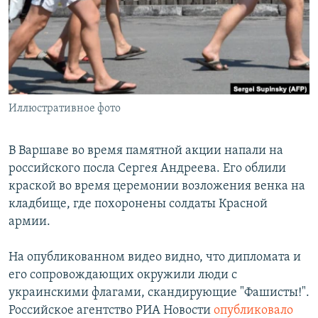
РАСПИСАНИЕ ВЕЩАНИЯ
ПОДПИШИТЕСЬ НА РАССЫЛКУ
СОЦИАЛЬНЫЕ СЕТИ
Иллюстративное фото
В Варшаве во время памятной акции напали на
российского посла Сергея Андреева. Его облили
Все сайты РСЕ/РС
краской во время церемонии возложения венка на
кладбище, где похоронены солдаты Красной
армии.
На опубликованном видео видно, что дипломата и
его сопровождающих окружили люди с
украинскими флагами, скандирующие "Фашисты!".
Российское агентство РИА Новости
опубликовало