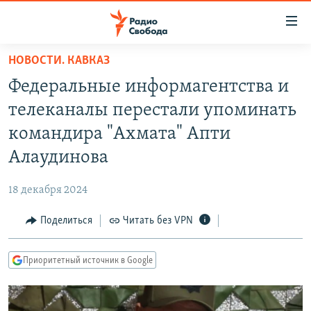
Ссылки
для
упрощенного
НОВОСТИ. КАВКАЗ
ПРОГРАММЫ
доступа
Федеральные информагентства и
ПОДКАСТЫ
Вернуться
телеканалы перестали упоминать
к
АВТОРСКИЕ ПРОЕКТЫ
командира "Ахмата" Апти
основному
ЦИТАТЫ СВОБОДЫ
содержанию
Алаудинова
Вернутся
МНЕНИЯ
к
18 декабря 2024
КУЛЬТУРА
главной
Поделиться
Читать без VPN
навигации
IDEL.РЕАЛИИ
Вернутся
КАВКАЗ.РЕАЛИИ
к
Приоритетный источник в Google
СЕВЕР.РЕАЛИИ
поиску
СИБИРЬ.РЕАЛИИ