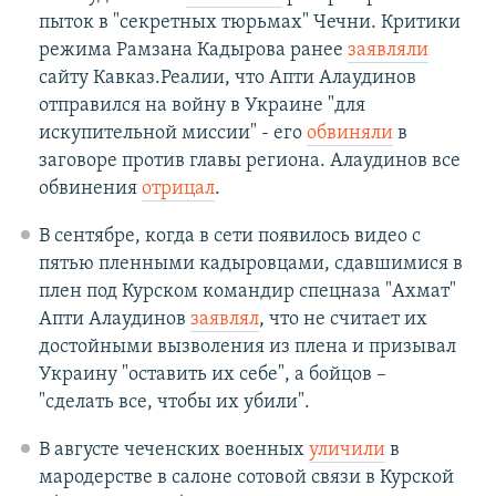
пыток в "секретных тюрьмах" Чечни. Критики
режима Рамзана Кадырова ранее
заявляли
сайту Кавказ.Реалии, что Апти Алаудинов
отправился на войну в Украине "для
искупительной миссии" - его
обвиняли
в
заговоре против главы региона. Алаудинов все
обвинения
отрицал
.
В сентябре, когда в сети появилось видео с
пятью пленными кадыровцами, сдавшимися в
плен под Курском командир спецназа "Ахмат"
Апти Алаудинов
заявлял
, что не считает их
достойными вызволения из плена и призывал
Украину "оставить их себе", а бойцов –
"сделать все, чтобы их убили".
В августе чеченских военных
уличили
в
мародерстве в салоне сотовой связи в Курской