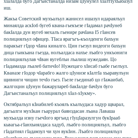
хIалалда буго Дагъистаналда низам цIунулел хIалтIухъабазул
иш.
Жакъа Советский мухъалъул жанисел ишазул идараялъул
минаялда аскIоб бугеб квана-гьекъезе гIадамал рачIунеб
бакIалда дун вугеб мехалъ гьенире рачIана I5 гIансев
полициялъул офицер. ТIаса ярагъгъ-къолденг
и бахъун
паракъат гIдор чIана киналго. Цин гьезул видеоги бахъун
дица гьикъана гьезда, нолъалдаса нахъе лъабго ункъониги
полициялъулав чIван вугеблъи лъалиш нужедаян. Цо
гIадамазда лъалеб батичIо! Нужецаго хIисаб гьабе гьелъул.
Кваназе гIодор чIарабго жалго цIунизе кIалтIа хъаравулъун
щивниги чицин течIо гьез. Гьеле гьединаб цо гIажаибаб,
жалгоцин цIунун бажарулареб бакIалде бачIун буго
Дагъистаналъул полициялъул хIал-хIукму».
Октябралъул кIиабилеб къоялъ къалъудаса хадур щварал,
дагьалги мухIкан гьарурал баянздасан лъана Лаваша
мухъалда изну гьечIого яргъид гIуцIаразулгун букIрааб
кьвагьа-гIанхъия
лдаса хадуб, лъабго полициялъул, лъабго
гIадатиял гIадамзул чи хун вукIин. Лъабго полициялъул