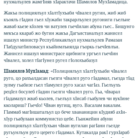
нухмалъулев жамгIияв хIарактачи Шамилов МухIамадица.
Жакъа полициялъул хIалтIухъаби чIвалел ругин, жиб жиб
къоялъ гIадин гьел хIужаби такрарлъулел ругониги гьелъие
жаваб кьезе кIолев чи ватулев гьечIилан абуна гьес.. Бищунго
мекъса ккараб жо бугин жакъа Дагъистаналъул жанисел
ишазул министр Республикаялъул нухмалъулев Рамазан
ГIабдулатIиповас
ул къайимлъиялда гъоркь гьечIевлъи.
Жанисел ишазул министрасе щибниги ургъел гьечIин
чIвалел, холел тIагIунел ругел гIолохъабазул
: «Полициялъул хIалтIухъаби чIвалел
Шамилов МухIамад
руго, цо рахъалдасан гьезги чIвалел руго гIадамал, гьезда тIад
зулму гьабизе гьел тIамулел руго хасал чагIаз. Гьелъухъ
рецIел босулеб гIадин гьелги чIвалел руго. Гьа, чIварал
гIадамазул жваб кьолев, гьелъул хIисаб гьабулев чи вукIине
кколариш? ГьечIо! ЧIван вугищ, вуго. Васалам вакалам.
ГIаммаб магIишаталъул цо бече хвананицин кIудияб ахIи-
хIур гьабулаан коммунистаз цебе. Гьанжейин абуни
полициялъул хIалтIухъан чIван вугилан рагIани гьелде
ругьунлъун руго церего гIадамал. Кутакалда ракI гурхIараб