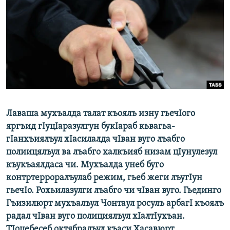
РАСПИСАНИЕ ВЕЩАНИЯ
ПОДПИШИТЕСЬ НА РАССЫЛКУ
СОЦИАЛЬНЫЕ СЕТИ
Лаваша мухъалда талат къоялъ изну гьечIого
Все сайты РСЕ/РС
яргъид гIуцIаразулгун букIараб кьвагьа-
гIанхъиялъул хIасилалда чIван вуго лъабго
полиицялъул ва лъабго халкъияб низам цIунулезул
къукъаялдаса чи. Мухъалда унеб буго
контртерроралъулаб режим, гьеб жеги лъугIун
гьечIо. Рохьилазулги лъабго чи чIван вуго. Гьединго
Гъизилюрт мухъалъул Чонтаул росулъ арбагI къоялъ
радал чIван вуго полициялъул хIалтIухъан.
ТIоцебесеб октябралъул къаси Хасавюрт