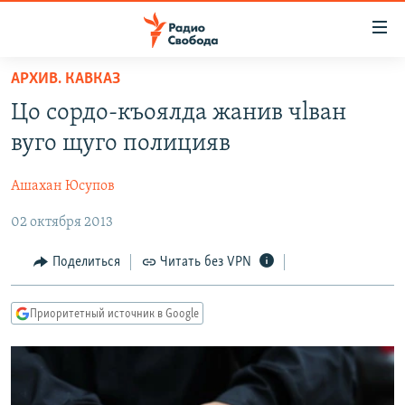
Ссылки
для
упрощенного
АРХИВ. КАВКАЗ
ПРОГРАММЫ
доступа
Цо сордо-къоялда жанив чlван
ПОДКАСТЫ
Вернуться
вуго щуго полицияв
к
АВТОРСКИЕ ПРОЕКТЫ
основному
Ашахан Юсупов
ЦИТАТЫ СВОБОДЫ
содержанию
Вернутся
02 октября 2013
МНЕНИЯ
к
КУЛЬТУРА
Поделиться
Читать без VPN
главной
навигации
IDEL.РЕАЛИИ
Вернутся
Приоритетный источник в Google
КАВКАЗ.РЕАЛИИ
к
СЕВЕР.РЕАЛИИ
поиску
СИБИРЬ.РЕАЛИИ