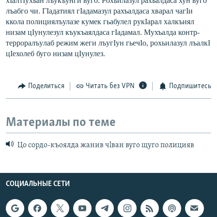
хIалтIухъан лъукъунги вуго. Рохьилазул рахъалдаса хун вуго
лъабго чи. ГIадатиял гIадамазул рахъалдаса хварал чагIи
ккола полициялъулазе кумек гьабулел рукIарал халкъиял
низам цIунулезул къукъаялдаса гIадамал. Мухъалда контр-
терроралъу
лаб режим жеги лъугIун гьечIо, рохьилазул лъалкI
цIехолеб буго низам цIунулез.
Поделиться
Читать без VPN
Подпишитесь
Материалы по теме
Цо сордо-къоялда жанив чlван вуго щуго полицияв
СОЦИАЛЬНЫЕ СЕТИ