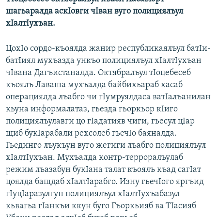
шагьаралда аскIовги чIван вуго полициялъул
хIалтIухъан.
ЦохIо сордо-къоялда жанир республикаялъул батIи-
батIиял мухъазда ункъо полициялъул хIалтIухъан
чIвана Дагъистаналда. Октябралъул тIоцебесеб
къоялъ Лаваша мухъалда байбихьараб хасаб
операциялда лъабго чи гIумруялдаса ватIалъанилан
кьуна информалатаз, гьезда гьоркьор кIиго
полициялъулавги цо гIадатияв чиги, гьесул цIар
щиб букIарабали рехсолеб гьечIо баяналда.
Гьединго лъукъун вуго жегиги лъабго полициялъул
хIалтIухъан. Мухъалда контр-терроралъу
лаб
режим лъазабун букIана талат къоялъ къад сагIат
цоялда бащдаб хIалтIарабго. Изну гьечIого яргъид
гIуцIаразулгун полициялъул хIалтIухъабазул
кьвагьа гIанкъи ккун буго Гъоркьияб ва ТIасияб