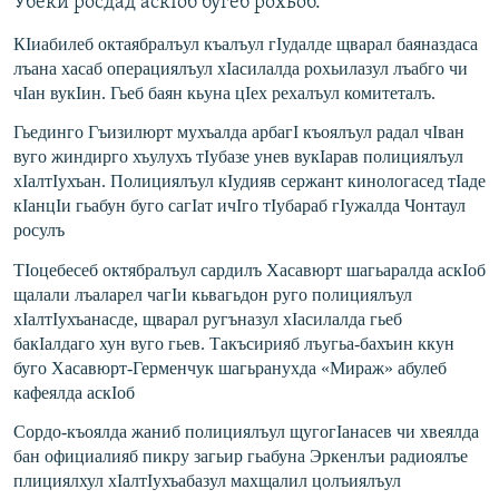
Убеки росдад аскIоб бугеб рохьоб.
КIиабилеб октаябралъул къалъул гIудалде щварал баяназдаса
лъана хасаб операциялъул хIасилалда рохьилазул лъабго чи
чIан вукIин. Гьеб баян кьуна цIех рехалъул комитеталъ.
Гьединго Гъизилюрт мухъалда арбагI къоялъул радал чIван
вуго жиндирго хъулухъ тIубазе унев вукIарав полициялъул
хIалтIухъан. Полициялъул кIудияв сержант кинологасед тIаде
кIанцIи гьабун буго сагIат ичIго тIубараб гIужалда Чонтаул
росулъ
ТIоцебесеб октябралъул сардилъ Хасавюрт шагьаралда аскIоб
щалали лъаларел чагIи кьвагьдон руго полициялъул
хIалтIухъанасде, щварал ругъназул хIасилалда гьеб
бакIалдаго хун вуго гьев. Такъсирияб лъугьа-бахъин ккун
буго Хасавюрт-Герменч
ук шагьранухда «Мираж» абулеб
кафеялда аскIоб
Сордо-къоялда жаниб полициялъул щугогIанасев чи хвеялда
бан официалияб пикру загьир гьабуна Эркенлъи радиоялъе
плициялхул хIалтIухъабазул махщалил цолъиялъул