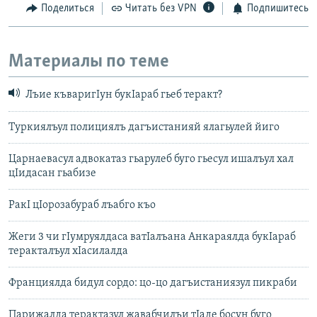
Поделиться
Читать без VPN
Подпишитесь
Материалы по теме
Лъие къваригIун букIараб гьеб теракт?
Туркиялъул полициялъ дагъистанияй ялагьулей йиго
Царнаевасул адвокатаз гьарулеб буго гьесул ишалъул хал
цIидасан гьабизе
РакI цIорозабураб лъабго къо
Жеги 3 чи гIумруялдаса ватIалъана Анкараялда букIараб
теракталъул хIасилалда
Франциялда бидул сордо: цо-цо дагъистаниязул пикраби
Парижалда терактазул жавабчилъи тIаде босун буго