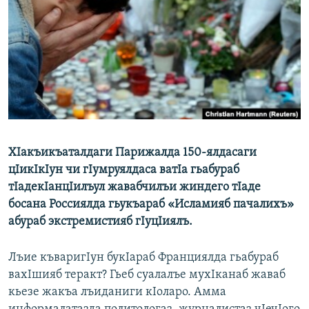
РАСПИСАНИЕ ВЕЩАНИЯ
ПОДПИШИТЕСЬ НА РАССЫЛКУ
СОЦИАЛЬНЫЕ СЕТИ
ХIакъикъаталдаги Парижалда 150-ялдасаги
Все сайты РСЕ/РС
цIикIкIун чи гIумруялдаса ватIа гьабураб
тIадекIанцIилъул жавабчилъи жиндего тIаде
босана Россиялда гьукъараб «Исламияб пачалихъ»
абураб экстремистияб гIуцIиялъ.
Лъие къваригIун букIараб Франциялда гьабураб
вахIшияб теракт? Гьеб суалалъе мухIканаб жаваб
кьезе жакъа лъиданиги кIоларо. Амма