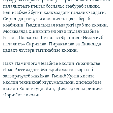
гIумру бахъараб терактазул серия кколин Исламияб
пачалихъалъ къисас босиялъе гьабураб галиян.
БецIизабулеб бугин халкъалдаги пачалихъалдаги,
Сириялда рагъулал авиациялъ щвезабураб
кьабийин. Гьадинлъидал къваригIараб жо кколин,
Москваялда хIинкъигьечIолъи щулалъизабизе
Россия, Цолъарал Штатал ва Франция «Исламияб
пачалихъ» Сириялда, ГIиракъалда ва Ливиялда
цадахъ лъугьун тагIинабизе кколин.
Нахъ тIамичIого чIезабизе кколин Украиналъе
гIоло Россиялдаги Магърибалдаги гьоркьоб
загьирлъулеб жахIжда. Гьениб Хунта хисизе
кколин техникияб хIукуматалъин, хисисзабизе
кколин Конституцияйин, цIиял эркенал рищиял
тIоритIизе кколин.