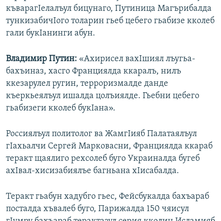
къварагIелалъул бицунаго, Путиница Магърибалда
тункизабичIого толарин гьеб цебего гьабизе кколеб
гали букIанинги абун.
Владимир Путин:
«Ахирисел вахIшиял лъугьа-
бахъиназ, хасго Франциялда ккаралъ, нилъ
ккезарулел ругин, терроризмалде данде
къеркьеялъул ишалда цолъиялде. Гьебни цебего
гьабизеги кколеб букIана».
Россиялъул политолог ва ЖамгIияб Палатаялъул
гIахьалчи Сергей Марковасни, Франциялда ккараб
теракт щаялиго рехсолеб буго Украиналда бугеб
ахIвал-хисизабиялъе багньана хIисабалда.
Теракт гьабун хадубго гьес, Фейсбукалда бахъараб
посталда хъвалеб буго, Парижалда 150 чяисул