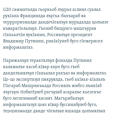
G20 саммиталда гьоркьоб лъурал аслиял суалал
рукIана Франциялда лъугьа-бахъараб ва
террроризмалде дандечIеялъул мурадалда цолъизе
къварагIелалъул. Гьениб бищунго машгьурав
гIахьалчIи вукIанин, Россиялъул президент
Владимир Путинин, рикIкIунеб буго гIемерисел
информалатаз.
Парижалъул теракталъул фоналда Путинил
каламалъе хасаб кIвар кьун буго гьеб
данделъиялъул гIахьалал рахъаз ва информалатаз.
Цо-цо экспертазул пикруялда, гьеб ахIвал-хIалалъ
ГIагараб Машрикъалда Россиялъ жибго лъикIаб
лъугьун тIобитIулеб рагъулаб асаралъе кьезехъе
буго легитимияб хасият. Магърибалъул
информалатазул цояз кIвар буссинабулеб буго,
тероризмалде данде чIеялъул ишалда цолъиялъул