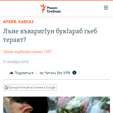
Ссылки
для
упрощенного
АРХИВ. КАВКАЗ
ПРОГРАММЫ
доступа
Лъие къваригIун букIараб гьеб
ПОДКАСТЫ
Вернуться
теракт?
к
АВТОРСКИЕ ПРОЕКТЫ
основному
ЦIиял харбазул сервис (ЭР)
ЦИТАТЫ СВОБОДЫ
содержанию
Вернутся
17 ноября 2015
МНЕНИЯ
к
КУЛЬТУРА
Поделиться
Читать без VPN
главной
навигации
IDEL.РЕАЛИИ
Вернутся
Приоритетный источник в Google
КАВКАЗ.РЕАЛИИ
к
СЕВЕР.РЕАЛИИ
поиску
СИБИРЬ.РЕАЛИИ