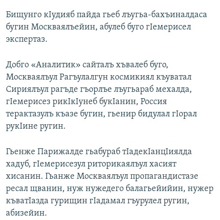
Бищунго кIудияб пайда гьеб лъугьа-бахъиналдаса
бугин Москваялъейин, абулеб буго гIемерисел
экспертаз.
Добго «Аналитик» сайталъ хъвалеб буго,
Москваялъул Рагъулалгун космикиял къуватал
Сириялъул рагъде гъорлъе лъугьараб мехалда,
гIемерисез рикIкIунеб букIанин, Россия
терактазулъ къазе бугин, гьенир бидулал гIорал
рукIине ругин.
Гьенже Парижалде гьабураб тIадекIанцIиялда
хадуб, гIемерисезул риторикаялъул хасият
хисанин. Гьанже Москваялъул пропагандистазе
ресал щванин, нуж нужедего балагьейийин, нужер
къватIазда гурищин гIадамал гъурулел ругин,
абизейин.