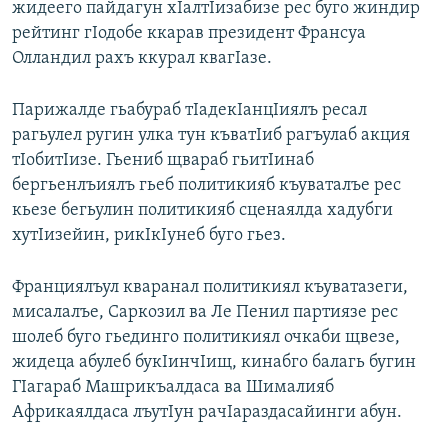
жидеего пайдагун хIалтIизабизе рес буго жиндир
рейтинг гIодобе ккарав президент Франсуа
Олландил рахъ ккурал квагIазе.
Парижалде гьабураб тIадекIанцIиялъ ресал
рагьулел ругин улка тун къватIиб рагъулаб акция
тIобитIизе. Гьениб щвараб гьитIинаб
бергьенлъиялъ гьеб политикияб къуваталъе рес
кьезе бегьулин политикияб сценаялда хадубги
хутIизейин, рикIкIунеб буго гьез.
Франциялъул кваранал политикиял къуватазеги,
мисалалъе, Саркозил ва Ле Пенил партиязе рес
шолеб буго гьединго политикиял очкаби щвезе,
жидеца абулеб букIинчIищ, кинабго балагь бугин
ГIагараб Машрикъалдаса ва Шималияб
Африкаялдаса лъутIун рачIараздасайинги абун.