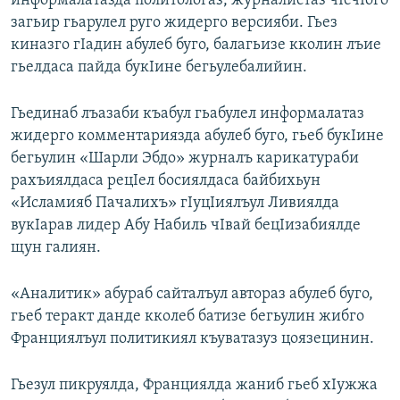
информалатазда политологаз, журналистаз чIечIого
загьир гьарулел руго жидерго версияби. Гьез
киназго гIадин абулеб буго, балагьизе кколин лъие
гьелдаса пайда букIине бегьулебалийин.
Гьединаб лъазаби къабул гьабулел информалатаз
жидерго комментариязда абулеб буго, гьеб букIине
бегьулин «Шарли Эбдо» журналъ карикатураби
рахъиялдаса рецIел босиялдаса байбихьун
«Исламияб Пачалихъ» гIуцIиялъул Ливиялда
вукIарав лидер Абу Набиль чIвай бецIизабиялде
щун галиян.
«Аналитик» абураб сайталъул автораз абулеб буго,
гьеб теракт данде кколеб батизе бегьулин жибго
Франциялъул политикиял къуватазуз цоязецинин.
Гьезул пикруялда, Франциялда жаниб гьеб хIужжа