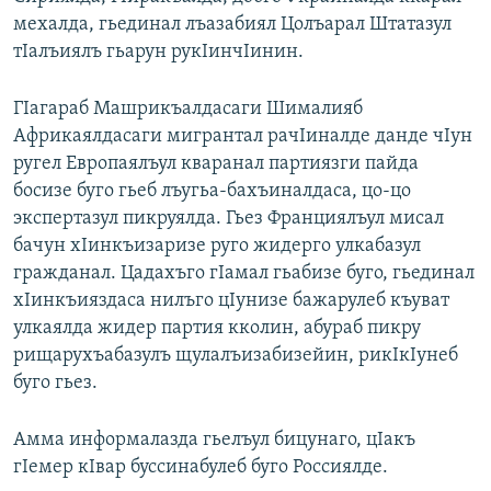
мехалда, гьединал лъазабиял Цолъарал Штатазул
тIалъиялъ гьарун рукIинчIинин.
ГIагараб Машрикъалдасаги Шималияб
Африкаялдасаги мигрантал рачIиналде данде чIун
ругел Европаялъул кваранал партиязги пайда
босизе буго гьеб лъугьа-бахъиналдаса, цо-цо
экспертазул пикруялда. Гьез Франциялъул мисал
бачун хIинкъизаризе руго жидерго улкабазул
гражданал. Цадахъго гIамал гьабизе буго, гьединал
хIинкъияздаса нилъго цIунизе бажарулеб къуват
улкаялда жидер партия кколин, абураб пикру
рищарухъабазулъ щулалъизабизейин, рикIкIунеб
буго гьез.
Амма информалазда гьелъул бицунаго, цIакъ
гIемер кIвар буссинабулеб буго Россиялде.