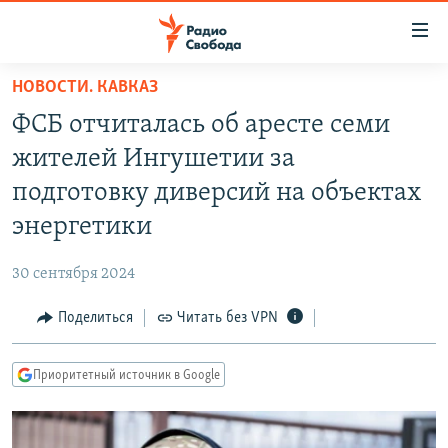
Ссылки
для
упрощенного
НОВОСТИ. КАВКАЗ
ПРОГРАММЫ
доступа
ФСБ отчиталась об аресте семи
ПОДКАСТЫ
Вернуться
жителей Ингушетии за
к
АВТОРСКИЕ ПРОЕКТЫ
подготовку диверсий на объектах
основному
ЦИТАТЫ СВОБОДЫ
содержанию
энергетики
Вернутся
МНЕНИЯ
к
30 сентября 2024
КУЛЬТУРА
главной
Поделиться
Читать без VPN
навигации
IDEL.РЕАЛИИ
Вернутся
КАВКАЗ.РЕАЛИИ
к
Приоритетный источник в Google
СЕВЕР.РЕАЛИИ
поиску
СИБИРЬ.РЕАЛИИ