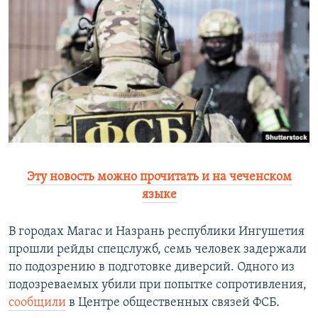
РАСПИСАНИЕ ВЕЩАНИЯ
ПОДПИШИТЕСЬ НА РАССЫЛКУ
СОЦИАЛЬНЫЕ СЕТИ
Все сайты РСЕ/РС
Эту новость можно прочитать и на чеченском
языке
В городах Магас и Назрань республики Ингушетия
прошли рейды спецслужб, семь человек задержали
по подозрению в подготовке диверсий. Одного из
подозреваемых убили при попытке сопротивления,
сообщили
в Центре общественных связей ФСБ.