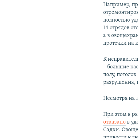
Например, пр
отремонтиров
полностью уд
14 отрядов от
а в овощехра
протечки на 
К исправител
– большие ка
полу, потоло
разрушения, 
Несмотря на 
При этом в ря
отказано
в уд
Садки. Овоще
привести к г