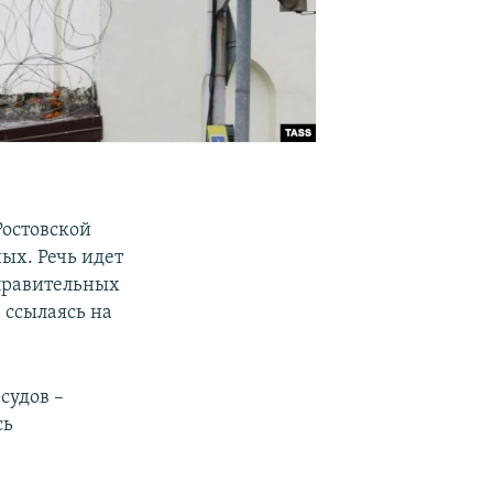
Ростовской
ых. Речь идет
правительных
 ссылаясь на
судов –
сь