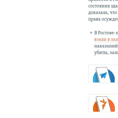
состояния зд
доказала, чт
права осужд
В Ростове-
взяли в з
наказаний
убиты, зал