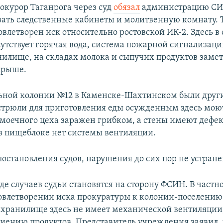
окурор Таганрога через суд
обязал
администрацию СИ
ать следственные кабинеты и молитвенную комнату. 
овлетворен иск относительно ростовской ИК-2. Здесь 
сутствует горячая вода, система пожарной сигнализаци
нилище, на складах молока и сыпучих продуктов замет
крыше.
ьной колонии №12 в Каменске-Шахтинском были друг
стрюли для приготовления еды осужденным здесь мою
к моечного цеха заражен грибком, а стены имеют дефе
в пищеблоке нет системы вентиляции.
постановления судов, нарушения до сих пор не устран
де случаев судьи становятся на сторону ФСИН. В частн
овлетворении иска прокуратуры к колонии-поселению
хранилище здесь не имеет механической вентиляции
ниению продуктов. Представитель учреждения заявил, 