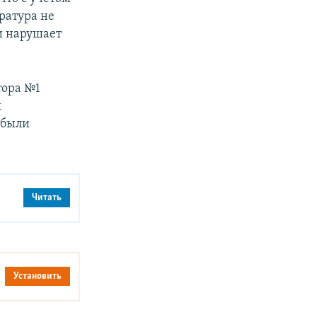
ратура не
и нарушает
тора №1
я
 были
Читать
Установить