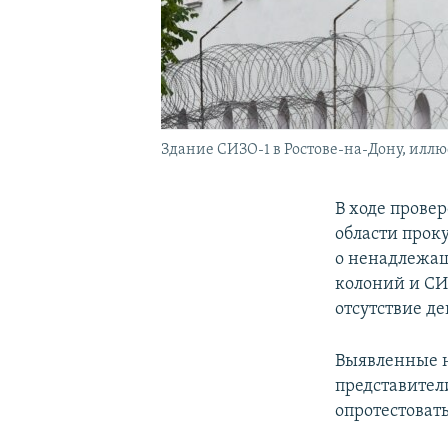
Здание СИЗО-1 в Ростове-на-Дону, илл
В ходе прове
области прок
о ненадлежа
колоний и СИ
отсутствие де
Выявленные н
представител
опротестоват