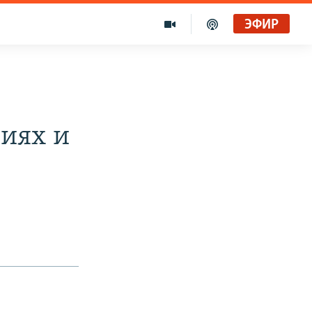
ЭФИР
Голоса и темы XX века на архивных пленках. Время гостей. Владислав Белов, директор Центра германских исследований Института Европы
Радио Свобода
иях и
"Убить нормальную экономику – это убить страну"
Радио Свобода Live