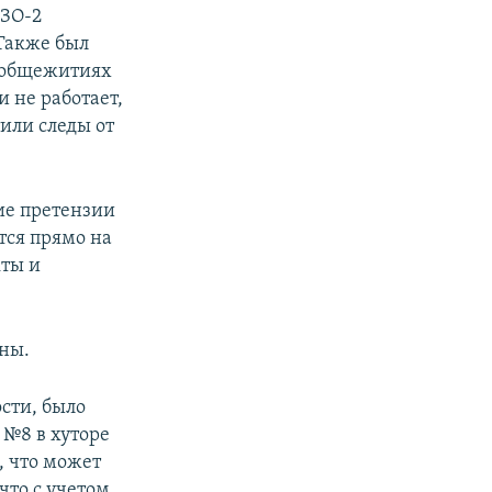
ЗО-2
Также был
в общежитиях
и не работает,
или следы от
ие претензии
тся прямо на
кты и
ены.
ости, было
 №8 в хуторе
, что может
что с учетом