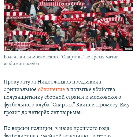
РАСПИСАНИЕ ВЕЩАНИЯ
ПОДПИШИТЕСЬ НА РАССЫЛКУ
СОЦИАЛЬНЫЕ СЕТИ
Болельщики московского "Спартака" во время матча
любимого клуба
Все сайты РСЕ/РС
Прокуратура Нидерландов предъявила
официальное
обвинение
в попытке убийства
полузащитнику сборной страны и московского
футбольного клуба "Спартак" Квинси Промесу. Ему
грозит до четырёх лет тюрьмы.
По версии полиции, в июле прошлого года
футболист на семейной вечеринке, которая