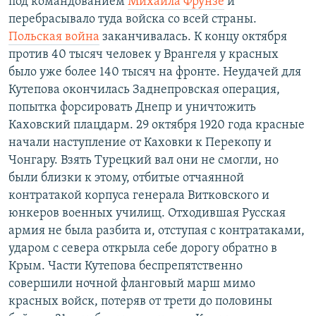
под командованием
Михаила Фрунзе
и
перебрасывало туда войска со всей страны.
Польская война
заканчивалась. К концу октября
против 40 тысяч человек у Врангеля у красных
было уже более 140 тысяч на фронте. Неудачей для
Кутепова окончилась Заднепровская операция,
попытка форсировать Днепр и уничтожить
Каховский плацдарм. 29 октября 1920 года красные
начали наступление от Каховки к Перекопу и
Чонгару. Взять Турецкий вал они не смогли, но
были близки к этому, отбитые отчаянной
контратакой корпуса генерала Витковского и
юнкеров военных училищ. Отходившая Русская
армия не была разбита и, отступая с контратаками,
ударом с севера открыла себе дорогу обратно в
Крым. Части Кутепова беспрепятственно
совершили ночной фланговый марш мимо
красных войск, потеряв от трети до половины