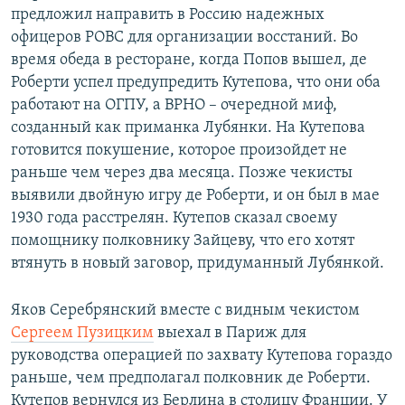
предложил направить в Россию надежных
офицеров РОВС для организации восстаний. Во
время обеда в ресторане, когда Попов вышел, де
Роберти успел предупредить Кутепова, что они оба
работают на ОГПУ, а ВРНО – очередной миф,
созданный как приманка Лубянки. На Кутепова
готовится покушение, которое произойдет не
раньше чем через два месяца. Позже чекисты
выявили двойную игру де Роберти, и он был в мае
1930 года расстрелян. Кутепов сказал своему
помощнику полковнику Зайцеву, что его хотят
втянуть в новый заговор, придуманный Лубянкой.
Яков Серебрянский вместе с видным чекистом
Сергеем Пузицким
выехал в Париж для
руководства операцией по захвату Кутепова гораздо
раньше, чем предполагал полковник де Роберти.
Кутепов вернулся из Берлина в столицу Франции. У