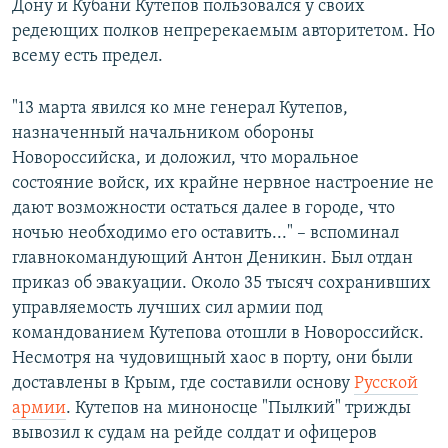
Дону и Кубани Кутепов пользовался у своих
редеющих полков непререкаемым авторитетом. Но
всему есть предел.
"13 марта явился ко мне генерал Кутепов,
назначенный начальником обороны
Новороссийска, и доложил, что моральное
состояние войск, их крайне нервное настроение не
дают возможности остаться далее в городе, что
ночью необходимо его оставить..." – вспоминал
главнокомандующий Антон Деникин. Был отдан
приказ об эвакуации. Около 35 тысяч сохранивших
управляемость лучших сил армии под
командованием Кутепова отошли в Новороссийск.
Несмотря на чудовищный хаос в порту, они были
доставлены в Крым, где составили основу
Русской
армии
. Кутепов на миноносце "Пылкий" трижды
вывозил к судам на рейде солдат и офицеров