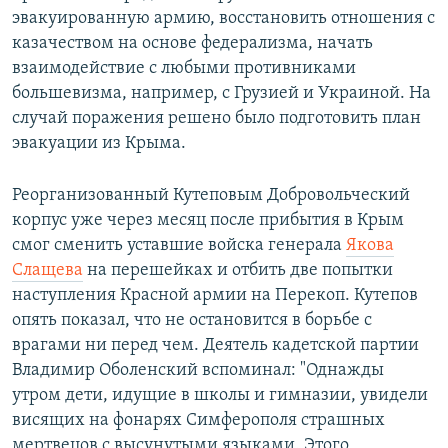
эвакуированную армию, восстановить отношения с
казачеством на основе федерализма, начать
взаимодействие с любыми противниками
большевизма, например, с Грузией и Украиной. На
случай поражения решено было подготовить план
эвакуации из Крыма.
Реорганизованный Кутеповым Добровольческий
корпус уже через месяц после прибытия в Крым
смог сменить уставшие войска генерала
Якова
Слащева
на перешейках и отбить две попытки
наступления Красной армии на Перекоп. Кутепов
опять показал, что не остановится в борьбе с
врагами ни перед чем. Деятель кадетской партии
Владимир Оболенский вспоминал: "Однажды
утром дети, идущие в школы и гимназии, увидели
висящих на фонарях Симферополя страшных
мертвецов с высунутыми языками. Этого