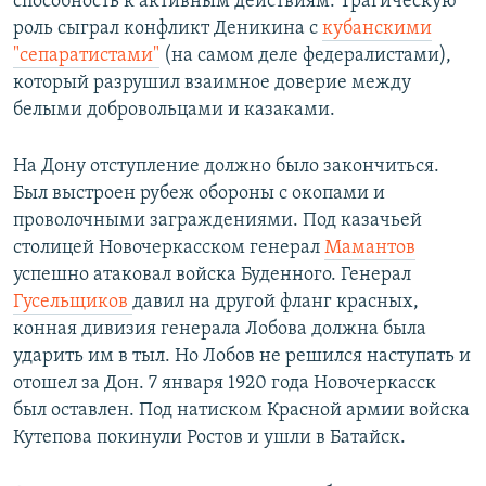
способность к активным действиям. Трагическую
роль сыграл конфликт Деникина с
кубанскими
"сепаратистами"
(на самом деле федералистами),
который разрушил взаимное доверие между
белыми добровольцами и казаками.
На Дону отступление должно было закончиться.
Был выстроен рубеж обороны с окопами и
проволочными заграждениями. Под казачьей
столицей Новочеркасском генерал
Мамантов
успешно атаковал войска Буденного. Генерал
Гусельщиков
давил на другой фланг красных,
конная дивизия генерала Лобова должна была
ударить им в тыл. Но Лобов не решился наступать и
отошел за Дон. 7 января 1920 года Новочеркасск
был оставлен. Под натиском Красной армии войска
Кутепова покинули Ростов и ушли в Батайск.