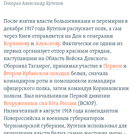
Генерал Александр Кутепов
После взятия власти большевиками и перемирия в
декабре 1917 года Кутепов распускает полк, а сам
через Киев отправляется на Дон к генералам
Корнилову
и
Алексееву
. Фактически он одним из
первых организует отпор красным отрядам,
наступавшим на Область Войска Донского.
Оборонял Таганрог, принимал участие в
Первом
и
Втором Кубанском походах
белых, сначала
командиром роты и помощником командира
офицерского полка, затем командуя Корниловским
полком. Был начальником Первой дивизии
Вооруженных сил Юга России
(ВСЮР).
Назначенный в августе 1918 года комендантом
Новороссийска и военным губернатором
Черноморской губернии, Кутепов использовал для
укрепления власти белых самые жестокие меры –