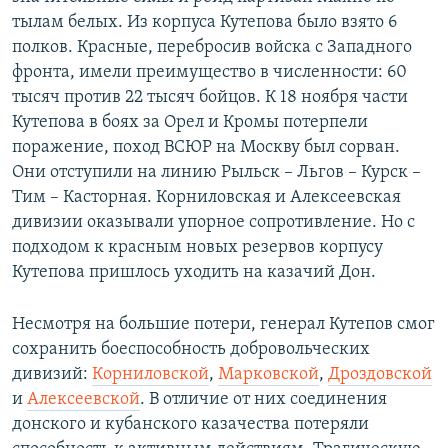
тылам белых. Из корпуса Кутепова было взято 6
полков. Красные, перебросив войска с Западного
фронта, имели преимущество в численности: 60
тысяч против 22 тысяч бойцов. К 18 ноября части
Кутепова в боях за Орел и Кромы потерпели
поражение, поход ВСЮР на Москву был сорван.
Они отступили на линию Рыльск – Льгов – Курск –
Тим – Касторная. Корниловская и Алексеевская
дивизии оказывали упорное сопротивление. Но с
подходом к красным новых резервов корпусу
Кутепова пришлось уходить на казачий Дон.
Несмотря на большие потери, генерал Кутепов смог
сохранить боеспособность добровольческих
дивизий:
Корниловской
,
Марковской
,
Дроздовской
и
Алексеевской
. В отличие от них соединения
донского и кубанского казачества потеряли