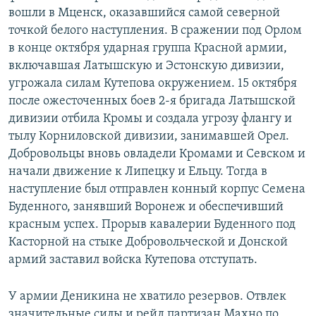
вошли в Мценск, оказавшийся самой северной
точкой белого наступления. В сражении под Орлом
в конце октября ударная группа Красной армии,
включавшая Латышскую и Эстонскую дивизии,
угрожала силам Кутепова окружением. 15 октября
после ожесточенных боев 2-я бригада Латышской
дивизии отбила Кромы и создала угрозу флангу и
тылу Корниловской дивизии, занимавшей Орел.
Добровольцы вновь овладели Кромами и Севском и
начали движение к Липецку и Ельцу. Тогда в
наступление был отправлен конный корпус Семена
Буденного, занявший Воронеж и обеспечивший
красным успех. Прорыв кавалерии Буденного под
Касторной на стыке Добровольческой и Донской
армий заставил войска Кутепова отступать.
У армии Деникина не хватило резервов. Отвлек
значительные силы и рейд партизан Махно по