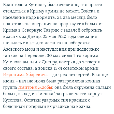
Врангелю и Кутепову было очевидно, что просто
отсидеться в Крыму армия не может. Войска и
население надо кормить. За два месяца было
подготовлена операция по прорыву сил белых из
Крыма в Северную Таврию с задачей отбросить
красных за Днепр. 25 мая 1920 года операция
началась с высадки десанта на побережье
Азовского моря и наступления при поддержке
танков на Перекопе. 30 мая силы 1-го корпуса
Кутепова вышли к Днепру, потеряв до четверти
своего состава, а войска 13-й советской армии
Иеронима Уборевича
– до трех четвертей. В конце
июня – начале июля была разгромлена конная
группа
Дмитрия Жлобы
: она была окружена силами
белых, выход из "мешка" закрыли части корпуса
Кутепова. Остатки ударных сил красных с
большими потерями вырвались из кольца.