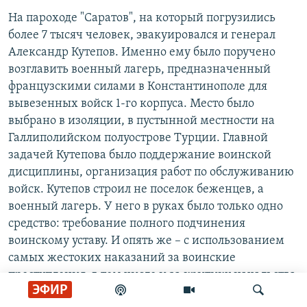
На пароходе "Саратов", на который погрузились
более 7 тысяч человек, эвакуировался и генерал
Александр Кутепов. Именно ему было поручено
возглавить военный лагерь, предназначенный
французскими силами в Константинополе для
вывезенных войск 1-го корпуса. Место было
выбрано в изоляции, в пустынной местности на
Галлиполийском полуострове Турции. Главной
задачей Кутепова было поддержание воинской
дисциплины, организация работ по обслуживанию
войск. Кутепов строил не поселок беженцев, а
военный лагерь. У него в руках было только одно
средство: требование полного подчинения
воинскому уставу. И опять же – с использованием
самых жестоких наказаний за воинские
преступления, в том числе и за критику начальства
ЭФИР
в большевистском духе. Такую дисциплинарную