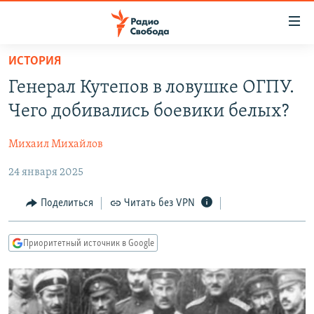
Ссылки
для
упрощенного
ИСТОРИЯ
ПРОГРАММЫ
доступа
Генерал Кутепов в ловушке ОГПУ.
ПОДКАСТЫ
Вернуться
Чего добивались боевики белых?
к
АВТОРСКИЕ ПРОЕКТЫ
основному
Михаил Михайлов
ЦИТАТЫ СВОБОДЫ
содержанию
Вернутся
24 января 2025
МНЕНИЯ
к
КУЛЬТУРА
Поделиться
Читать без VPN
главной
навигации
IDEL.РЕАЛИИ
Вернутся
Приоритетный источник в Google
КАВКАЗ.РЕАЛИИ
к
СЕВЕР.РЕАЛИИ
поиску
СИБИРЬ.РЕАЛИИ