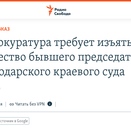
ВКАЗ
окуратура требует изъят
ство бывшего председат
одарского краевого суда
4
ся
Читать без VPN
сточник в Google