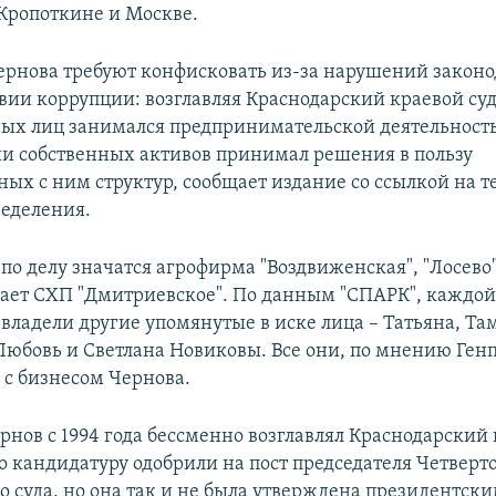
Кропоткине и Москве.
рнова требуют конфисковать из-за нарушений законод
вии коррупции: возглавляя Краснодарский краевой суд
ых лиц занимался предпринимательской деятельность
и собственных активов принимал решения в пользу
ых с ним структур, сообщает издание со ссылкой на т
ределения.
по делу значатся агрофирма "Воздвиженская", "Лосево
ает СХП "Дмитриевское". По данным "СПАРК", каждой 
 владели другие упомянутые в иске лица – Татьяна, Та
Любовь и Светлана Новиковы. Все они, по мнению Ген
 с бизнесом Чернова.
нов с 1994 года бессменно возглавлял Краснодарский 
го кандидатуру одобрили на пост председателя Четверт
о суда, но она так и не была утверждена президентски