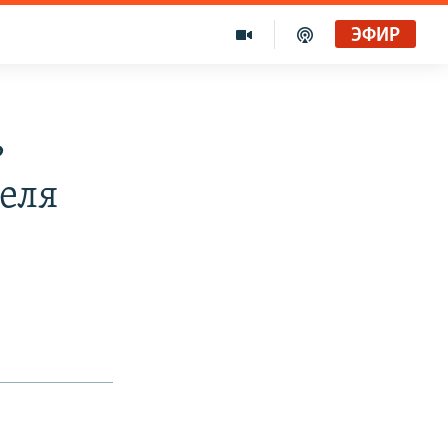
ЭФИР
ь
еля