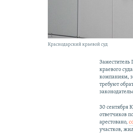
Краснодарский краевой суд
Заместитель Г
краевого суд
компаниям, з
требуют обра
законодатель
30 сентября 
ответчиков п
арестовано,
с
участков, жи