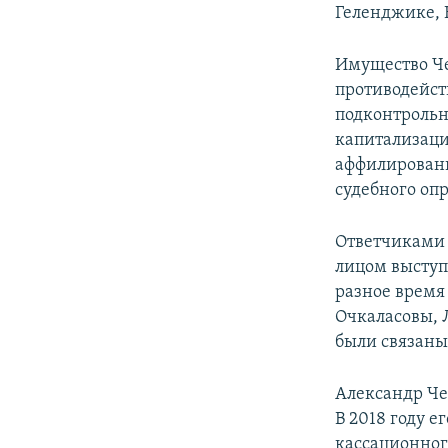
Геленджике, 
Имущество Че
противодейст
подконтрольн
капитализаци
аффилированн
судебного оп
Ответчиками 
лицом выступ
разное время
Очкаласовы, 
были связаны
Александр Чер
В 2018 году е
кассационног