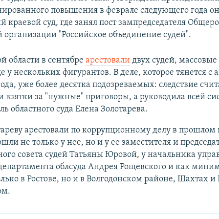
нированного повышения в феврале следующего года он
й краевой суд, где занял пост зампредседателя Общер
 организации "Российское объединение судей".
ой области в сентябре
арестовали
двух судей, массовые
 у нескольких фигурантов. В деле, которое тянется с 
ода, уже более десятка подозреваемых: следствие счита
и взятки за "нужные" приговоры, а руководила всей с
ль областного суда Елена Золотарева.
ареву арестовали по коррупционному делу в прошлом г
шли не только у нее, но и у ее заместителя и председа
ого совета судей Татьяны Юровой, у начальника упра
департамента облсуда Андрея Рощевского и как мини
олько в Ростове, но и в Волгодонском районе, Шахтах и
ом.