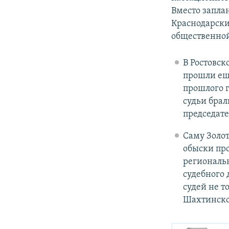
Вместо запла
Краснодарски
общественной
В Ростовск
прошли еще
прошлого г
судьи брал
председате
Саму Золот
обыски про
региональн
судебного 
судей не т
Шахтинск