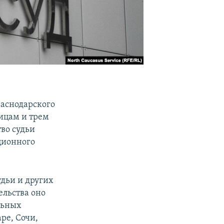
раснодарского
лицам и трем
во судьи
ционного
удьи и других
ельства оно
льных
ре, Сочи,