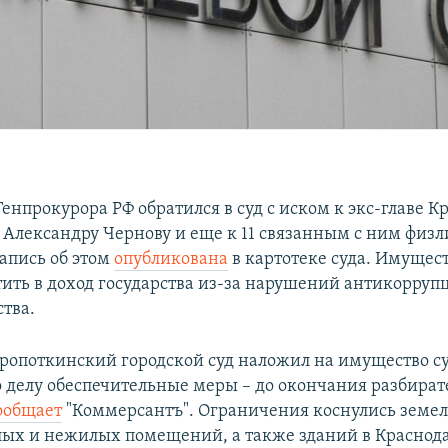
енпрокурора РФ обратился в суд с иском к экс-главе К
а Александру Чернову и еще к 11 связанным с ним физ
апись об этом
опубликована
в картотеке суда. Имущест
тить в доход государства из-за нарушений антикорруп
ства.
Кропоткинский городской суд наложил на имущество с
о делу обеспечительные меры – до окончания разбират
ообщает
"Коммерсантъ". Ограничения коснулись земе
лых и нежилых помещений, а также зданий в Краснода