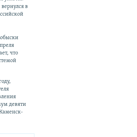
 вернулся в
оссийской
 обыски
апреля
ет, что
истемой
оду,
теля
вления
мум девяти
 Каменск-