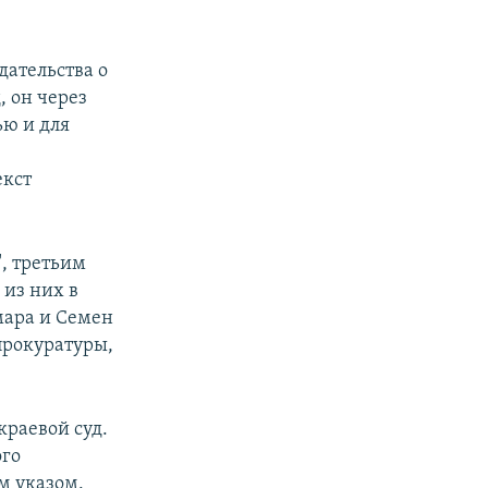
ательства о
, он через
ю и для
екст
", третьим
из них в
мара и Семен
прокуратуры,
краевой суд.
ого
м указом.