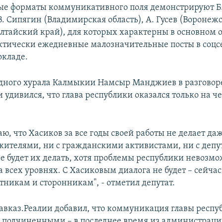
е форматы коммуникативного поля демонстрируют Б
. Сипягин (Владимирская область), А. Гусев (Воронежс
Алтайский край), для которых характерны в основном 
ктически ежедневные малозначительные посты в соцсе
окладе.
дного хурала Калмыкии Намсыр Манджиев в разговоре
 удивился, что глава республики оказался только на ч
ю, что Хасиков за все годы своей работы не делает да
 жителями, ни с гражданскими активистами, ни с депу
не будет их делать, хотя проблемы республики невозм
а всех уровнях. С Хасиковым диалога не будет – сейчас
тникам и сторонникам", - отметил депутат.
авказ.Реалии добавил, что коммуникация главы респу
с подчиненными – в последнее время из администрац