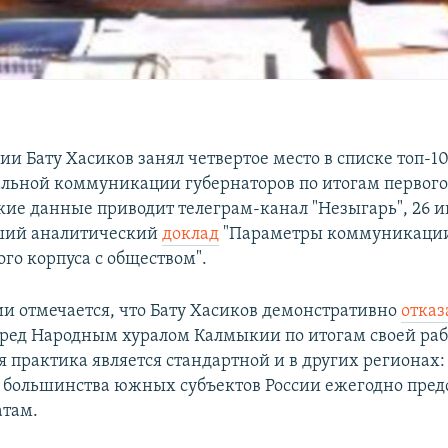
ии Бату Хасиков занял четвертое место в списке топ-1
альной коммуникации губернаторов по итогам первого
акие данные приводит телеграм-канал "Незыгарь", 26 
ший аналитический
доклад
"Параметры коммуникаци
го корпуса с обществом".
ии отмечается, что Бату Хасиков демонстративно
отказ
еред Народным хуралом Калмыкии по итогам своей раб
ая практика является стандартной и в других регионах:
 большинства южных субъектов России ежегодно пред
атам.