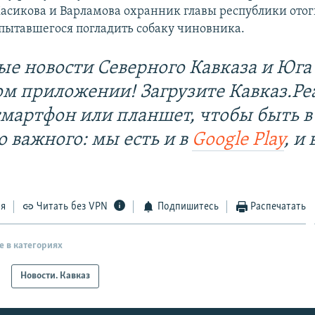
асикова и Варламова охранник главы республики ото
пытавшегося погладить собаку чиновника.
ые новости Северного Кавказа и Юга 
ом приложении! Загрузите Кавказ.Ре
смартфон или планшет, чтобы быть в
о важного: мы есть и в
Google Play
, и 
ся
Читать без VPN
Подпишитесь
Распечатать
е в категориях
Новости. Кавказ