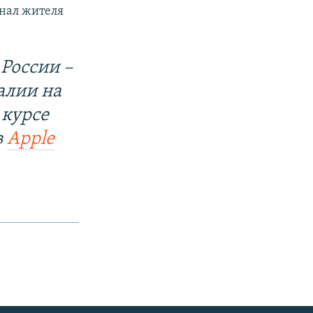
гнал жителя
России –
алии на
 курсе
в
Apple