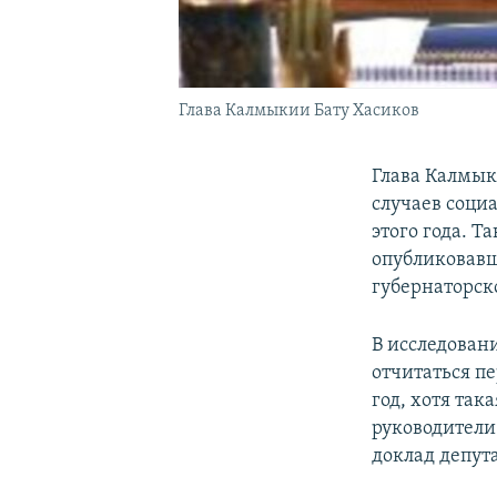
Глава Калмыкии Бату Хасиков
Глава Калмык
случаев соци
этого года. Т
опубликовав
губернаторско
В исследован
отчитаться п
год, хотя так
руководители
доклад депут