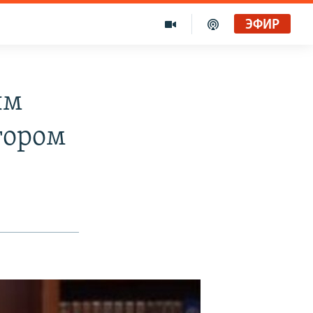
ЭФИР
ым
тором