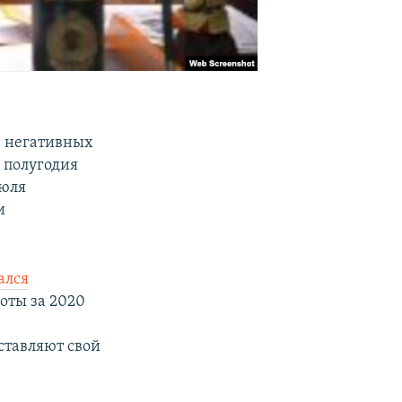
0 негативных
 полугодия
июля
и
ался
оты за 2020
ставляют свой