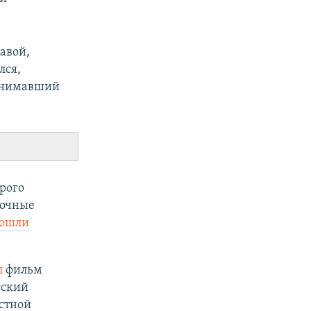
авой,
лся,
занимавший
рого
ночные
ошли
л
фильм
сский
естной