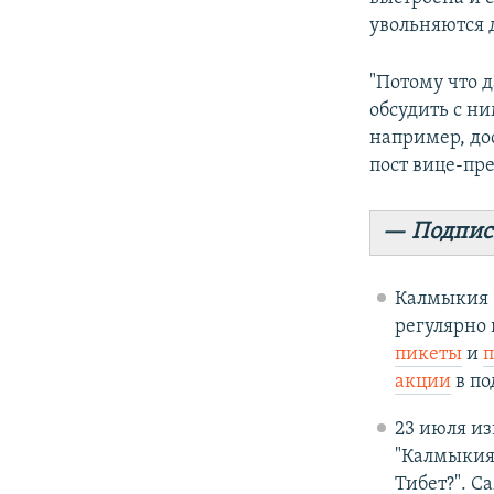
увольняются 
"Потому что 
обсудить с н
например, до
пост вице-пр
— Подпис
Калмыкия –
регулярно
пикеты
и
п
акции
в по
23 июля из
"Калмыкия:
Тибет?". С