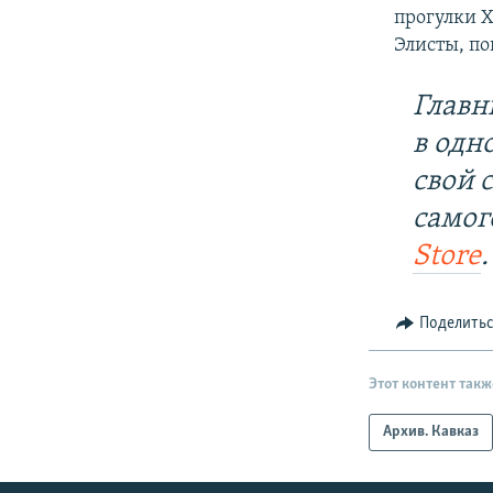
прогулки Х
Элисты, по
Главн
в одн
свой 
самог
Store
.
Поделить
Этот контент такж
Архив. Кавказ