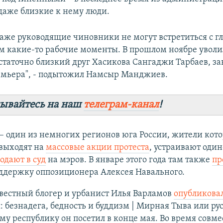
даже близкие к нему люди.
даже руководящие чиновники не могут встретиться с гл
им какие-то рабочие моменты. В прошлом ноябре уволи
статочно близкий друг Хасикова Сангаджи Тарбаев, 
емьера", - подытожил Намсыр Манджиев.
ывайтесь на наш
телеграм-канал
!
 один из немногих регионов юга России, жители кото
 выходят на
массовые акции протеста
, устраивают оди
одают в суд
на мэров. В январе этого года там также
пр
ддержку оппозиционера Алексея Навального.
вестный блогер и урбанист Илья Варламов
опубликова
 безнадега, бедность и буддизм | Мирная Тыва или ру
аму республику он посетил в конце мая. Во время совм