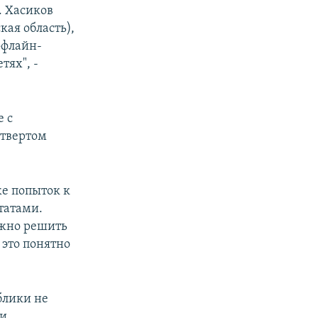
. Хасиков
кая область),
офлайн-
тях", -
 с
етвертом
же попыток к
татами.
ожно решить
 это понятно
блики не
ии