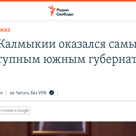
ВКАЗ
 Калмыкии оказался сам
тупным южным губерна
ся
Читать без VPN
сточник в Google