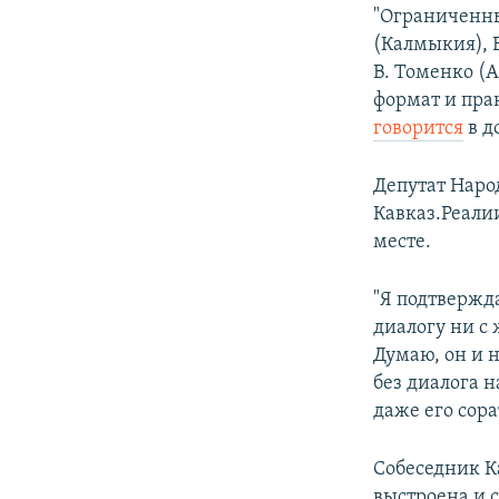
"Ограниченны
(Калмыкия), В
В. Томенко (
формат и пра
говорится
в д
Депутат Наро
Кавказ.Реалии
месте.
"Я подтвержда
диалогу ни с
Думаю, он и 
без диалога н
даже его сора
Собеседник К
выстроена и 