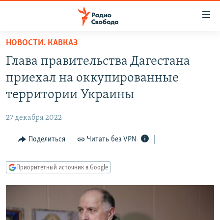
Ссылки
для
упрощенного
НОВОСТИ. КАВКАЗ
ПРОГРАММЫ
доступа
Глава правительства Дагестана
ПОДКАСТЫ
Вернуться
приехал на оккупированные
к
АВТОРСКИЕ ПРОЕКТЫ
территории Украины
основному
ЦИТАТЫ СВОБОДЫ
содержанию
27 декабря 2022
Вернутся
МНЕНИЯ
к
Поделиться
Читать без VPN
КУЛЬТУРА
главной
навигации
IDEL.РЕАЛИИ
Приоритетный источник в Google
Вернутся
КАВКАЗ.РЕАЛИИ
к
СЕВЕР.РЕАЛИИ
поиску
СИБИРЬ.РЕАЛИИ