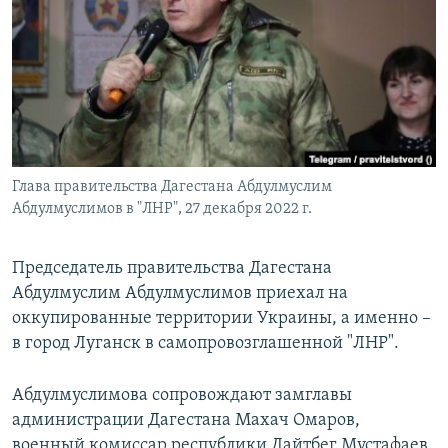
РАСПИСАНИЕ ВЕЩАНИЯ
ПОДПИШИТЕСЬ НА РАССЫЛКУ
СОЦИАЛЬНЫЕ СЕТИ
Глава правительства Дагестана Абдулмуслим
Абдулмуслимов в "ЛНР", 27 декабря 2022 г.
Все сайты РСЕ/РС
Председатель правительства Дагестана
Абдулмуслим Абдулмуслимов приехал на
оккупированные территории Украины, а именно –
в город Луганск в самопровозглашенной "ЛНР".
Абдулмуслимова сопровождают замглавы
администрации Дагестана Махач Омаров,
военный комиссар республики
Дайтбег Мустафаев,