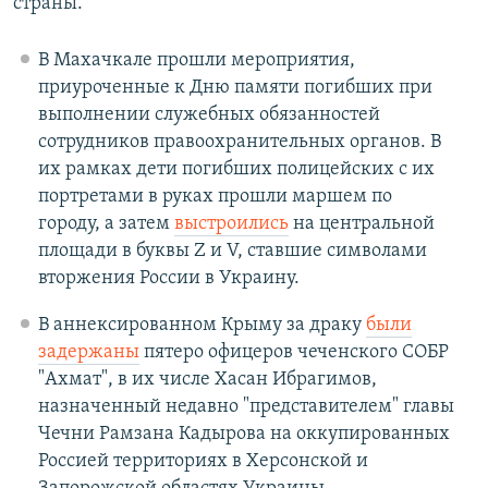
страны.
В Махачкале прошли мероприятия,
приуроченные к Дню памяти погибших при
выполнении служебных обязанностей
сотрудников правоохранительных органов. В
их рамках дети погибших полицейских с их
портретами в руках прошли маршем по
городу, а затем
выстроились
на центральной
площади в буквы Z и V, ставшие символами
вторжения России в Украину.
В аннексированном Крыму за драку
были
задержаны
пятеро офицеров чеченского СОБР
"Ахмат", в их числе Хасан Ибрагимов,
назначенный недавно "представителем" главы
Чечни Рамзана Кадырова на оккупированных
Россией территориях в Херсонской и