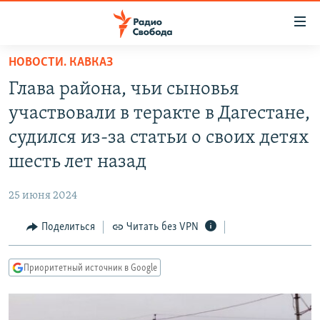
Ссылки
для
упрощенного
НОВОСТИ. КАВКАЗ
ПРОГРАММЫ
доступа
Глава района, чьи сыновья
ПОДКАСТЫ
Вернуться
участвовали в теракте в Дагестане,
к
АВТОРСКИЕ ПРОЕКТЫ
судился из-за статьи о своих детях
основному
ЦИТАТЫ СВОБОДЫ
содержанию
шесть лет назад
Вернутся
МНЕНИЯ
к
25 июня 2024
КУЛЬТУРА
главной
Поделиться
Читать без VPN
навигации
IDEL.РЕАЛИИ
Вернутся
КАВКАЗ.РЕАЛИИ
к
Приоритетный источник в Google
СЕВЕР.РЕАЛИИ
поиску
СИБИРЬ.РЕАЛИИ