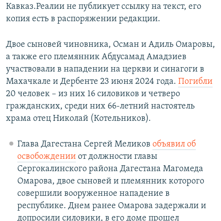
Кавказ.Реалии не публикует ссылку на текст, его
копия есть в распоряжении редакции.
Двое сыновей чиновника, Осман и Адиль Омаровы,
а также его племянник Абдусамад Амадзиев
участвовали в нападении на церкви и синагоги в
Махачкале и Дербенте 23 июня 2024 года.
Погибли
20 человек – из них 16 силовиков и четверо
гражданских, среди них 66-летний настоятель
храма отец Николай (Котельников).
Глава Дагестана Сергей Меликов
объявил об
освобождении
от должности главы
Сергокалинского района Дагестана Магомеда
Омарова, двое сыновей и племянник которого
совершили вооруженное нападение в
республике. Днем ранее Омарова задержали и
допросили силовики, в его доме прошел