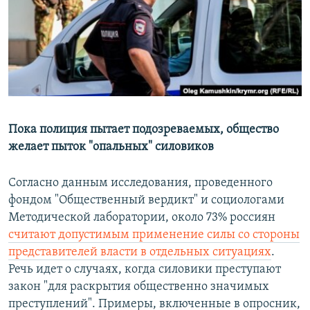
РАСПИСАНИЕ ВЕЩАНИЯ
ПОДПИШИТЕСЬ НА РАССЫЛКУ
СОЦИАЛЬНЫЕ СЕТИ
Пока полиция пытает подозреваемых, общество
желает пыток "опальных" силовиков
Все сайты РСЕ/РС
Согласно данным исследования, проведенного
фондом "Общественный вердикт" и социологами
Методической лаборатории, около 73% россиян
считают допустимым применение силы со стороны
представителей власти в отдельных ситуациях
.
Речь идет о случаях, когда силовики преступают
закон "для раскрытия общественно значимых
преступлений". Примеры, включенные в опросник,