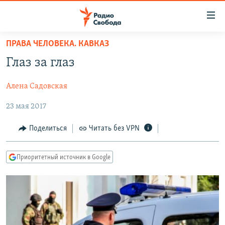
Ссылки
для
упрощенного
ПРАВА ЧЕЛОВЕКА. КАВКАЗ
ПРОГРАММЫ
доступа
Глаз за глаз
ПОДКАСТЫ
Вернуться
к
Алена Садовская
АВТОРСКИЕ ПРОЕКТЫ
основному
23 мая 2017
ЦИТАТЫ СВОБОДЫ
содержанию
Вернутся
МНЕНИЯ
Поделиться
Читать без VPN
к
КУЛЬТУРА
главной
Приоритетный источник в Google
навигации
IDEL.РЕАЛИИ
Вернутся
КАВКАЗ.РЕАЛИИ
к
СЕВЕР.РЕАЛИИ
поиску
СИБИРЬ.РЕАЛИИ