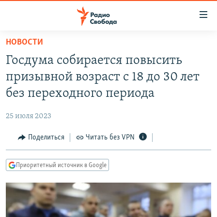
Ссылки
для
упрощенного
НОВОСТИ
ПРОГРАММЫ
доступа
Госдума собирается повысить
ПОДКАСТЫ
Вернуться
призывной возраст с 18 до 30 лет
к
АВТОРСКИЕ ПРОЕКТЫ
без переходного периода
основному
ЦИТАТЫ СВОБОДЫ
содержанию
25 июля 2023
Вернутся
МНЕНИЯ
к
Поделиться
Читать без VPN
КУЛЬТУРА
главной
навигации
IDEL.РЕАЛИИ
Приоритетный источник в Google
Вернутся
КАВКАЗ.РЕАЛИИ
к
СЕВЕР.РЕАЛИИ
поиску
СИБИРЬ.РЕАЛИИ