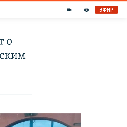
ЭФИР
т о
йским