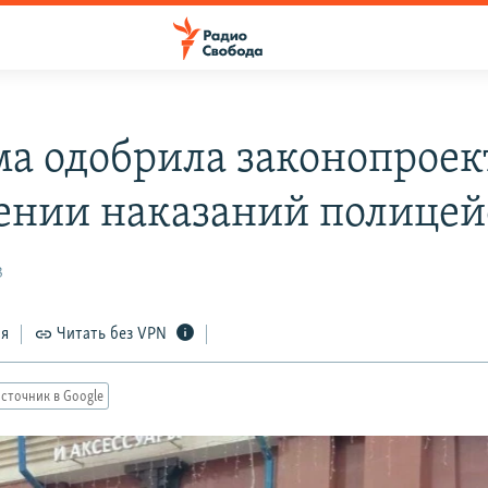
ма одобрила законопроек
ении наказаний полице
3
ся
Читать без VPN
сточник в Google