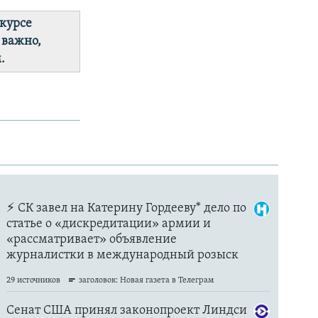
 курсе
 важно,
.