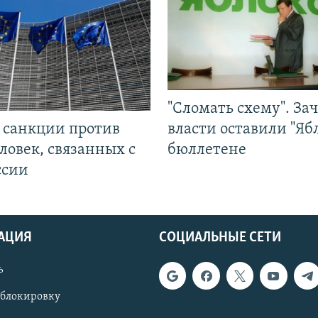
"Сломать схему". За
л санкции против
власти оставили "Ябл
ловек, связанных с
бюллетене
ссии
АЦИЯ
СОЦИАЛЬНЫЕ СЕТИ
ь
 блокировку