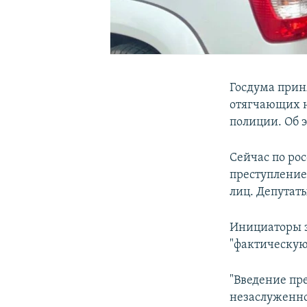
Госдума прин
отягчающих н
полиции. Об 
Сейчас по ро
преступление
лиц. Депутат
Инициаторы з
"фактическу
"Введение пр
незаслуженно