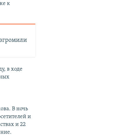
ке к
азгромили
ду, в ходе
сных
ва. В ночь
осетителей и
ствах и 22
ение.