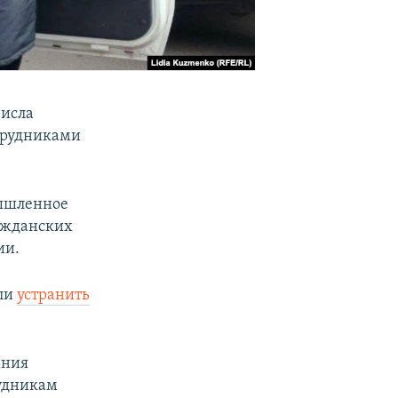
числа
трудниками
мышленное
ражданских
ии.
или
устранить
ания
рудникам