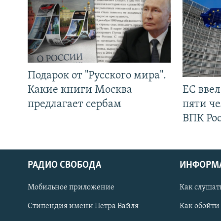
Подарок от "Русского мира".
Какие книги Москва
ЕС вве
предлагает сербам
пяти че
ВПК Ро
РАДИО СВОБОДА
ИНФОРМ
Мобильное приложение
Как слушат
СОЦИАЛЬНЫЕ СЕТИ
Стипендия имени Петра Вайля
Как обойти