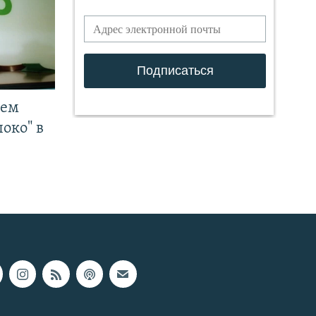
чем
око" в