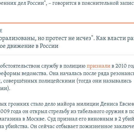
енних дел России", – говорится в пояснительной запис
Е
рализованы, но протест не исчез". Как власти р
ое движение в России
бстоятельством службу в полицию
признали
в 2010 го
еформы ведомства. Она началась после ряда резонан
, совершённых полицейскими (тогда они назывались
ми).
ых громких стало дело майора милиции Дениса Евсюко
2009 года он открыл стрельбу из табельного оружия в п
магазина в Москве. Суд признал его виновным в 2 убий
а убийства. Он сейчас отбывает пожизненное заключ