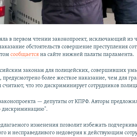
яла в первом чтении законопроект, исключающий из 
аказание обстоятельств совершение преступления со
этом
сообщается
на сайте нижней палаты парламента.
ссийским законам для полицейских, совершивших у
, предусмотрено более жесткое наказание, чем для г
ы считают, что это дискриминирует сотрудников полиц
аконопроекта — депутаты от КПРФ. Авторы предлож
ю дискриминацию".
едлагаемого изменения позволит избежать подчеркив
го и несправедливого недоверия к действующим сот