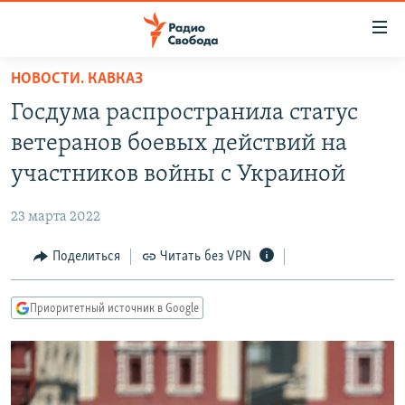
Ссылки
для
упрощенного
НОВОСТИ. КАВКАЗ
ПРОГРАММЫ
доступа
Госдума распространила статус
ПОДКАСТЫ
Вернуться
ветеранов боевых действий на
к
АВТОРСКИЕ ПРОЕКТЫ
участников войны с Украиной
основному
ЦИТАТЫ СВОБОДЫ
содержанию
23 марта 2022
Вернутся
МНЕНИЯ
к
Поделиться
Читать без VPN
КУЛЬТУРА
главной
навигации
IDEL.РЕАЛИИ
Приоритетный источник в Google
Вернутся
КАВКАЗ.РЕАЛИИ
к
СЕВЕР.РЕАЛИИ
поиску
СИБИРЬ.РЕАЛИИ