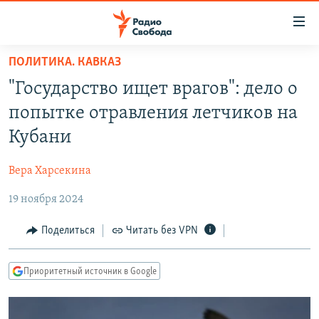
Ссылки
для
упрощенного
ПОЛИТИКА. КАВКАЗ
ПРОГРАММЫ
доступа
"Государство ищет врагов": дело о
ПОДКАСТЫ
Вернуться
попытке отравления летчиков на
к
АВТОРСКИЕ ПРОЕКТЫ
Кубани
основному
ЦИТАТЫ СВОБОДЫ
содержанию
Вера Харсекина
Вернутся
МНЕНИЯ
к
19 ноября 2024
КУЛЬТУРА
главной
навигации
IDEL.РЕАЛИИ
Поделиться
Читать без VPN
Вернутся
КАВКАЗ.РЕАЛИИ
к
Приоритетный источник в Google
СЕВЕР.РЕАЛИИ
поиску
СИБИРЬ.РЕАЛИИ