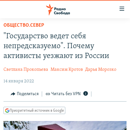
Ссылки
для
упрощенного
ОБЩЕСТВО.СЕВЕР
ПРОГРАММЫ
доступа
"Государство ведет себя
ПОДКАСТЫ
Вернуться
непредсказуемо". Почему
к
АВТОРСКИЕ ПРОЕКТЫ
активисты уезжают из России
основному
ЦИТАТЫ СВОБОДЫ
содержанию
Светлана Прокопьева
Максим Кротов
Дарья Морозко
Вернутся
МНЕНИЯ
к
14 января 2022
КУЛЬТУРА
главной
навигации
IDEL.РЕАЛИИ
Поделиться
Читать без VPN
Вернутся
КАВКАЗ.РЕАЛИИ
к
Приоритетный источник в Google
СЕВЕР.РЕАЛИИ
поиску
СИБИРЬ.РЕАЛИИ