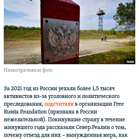
РАСПИСАНИЕ ВЕЩАНИЯ
ПОДПИШИТЕСЬ НА РАССЫЛКУ
СОЦИАЛЬНЫЕ СЕТИ
Иллюстративное фото
Все сайты РСЕ/РС
За 2021 год из России уехали более 1,5 тысяч
активистов из-за уголовного и политического
преследования,
подсчитали
в организации Free
Russia Foundation (признана в России
нежелательной). Покинувшие страну в течение
минувшего года рассказали Север.Реалии о том,
почему отъезд для них – вынужденная мера, как