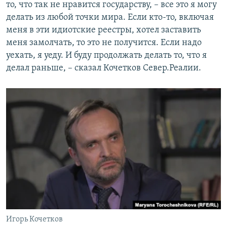
то, что так не нравится государству, – все это я могу
делать из любой точки мира. Если кто-то, включая
меня в эти идиотские реестры, хотел заставить
меня замолчать, то это не получится. Если надо
уехать, я уеду. И буду продолжать делать то, что я
делал раньше, – сказал Кочетков Север.Реалии.
Игорь Кочетков