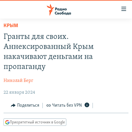
Ссылки
для
упрощенного
КРЫМ
ПРОГРАММЫ
доступа
Гранты для своих.
ПОДКАСТЫ
Вернуться
Аннексированный Крым
к
АВТОРСКИЕ ПРОЕКТЫ
накачивают деньгами на
основному
ЦИТАТЫ СВОБОДЫ
содержанию
пропаганду
Вернутся
МНЕНИЯ
к
Николай Берг
КУЛЬТУРА
главной
22 января 2024
навигации
IDEL.РЕАЛИИ
Вернутся
КАВКАЗ.РЕАЛИИ
Поделиться
Читать без VPN
к
СЕВЕР.РЕАЛИИ
поиску
Приоритетный источник в Google
СИБИРЬ.РЕАЛИИ