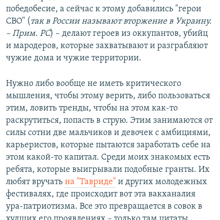
победобесие, а сейчас к этому добавились "герои
СВО" (
так в России называют вторжение в Украину.
– Прим. РС
) – делают героев из оккупантов, убийц
и мародеров, которые захватывают и разграбляют
чужие дома и чужие территории.
Нужно либо вообще не иметь критического
мышления, чтобы этому верить, либо пользоваться
этим, ловить тренды, чтобы на этом как-то
раскрутиться, попасть в струю. Этим занимаются от
силы сотни две мальчиков и девочек с амбициями,
карьеристов, которые пытаются заработать себе на
этом какой-то капитал. Среди моих знакомых есть
ребята, которые выигрывали подобные гранты. Их
любят вручать
на "Тавриде"
и других молодежных
фестивалях, где происходит вот эта вакханалия
ура-патриотизма. Все это превращается в совок в
худших его проявлениях – только там цитаты