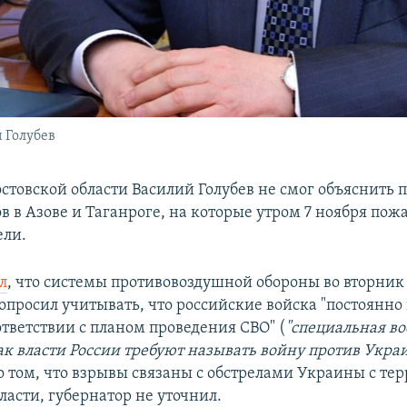
 Голубев
остовской области Василий Голубев не смог объяснить
в в Азове и Таганроге, на которые утром 7 ноября пож
ели.
л
, что системы противовоздушной обороны во вторник 
попросил учитывать, что российские войска "постоянн
оответствии с планом проведения СВО" (
"специальная в
так власти России требуют называть войну против Укра
 о том, что взрывы связаны с обстрелами Украины с те
ласти, губернатор не уточнил.