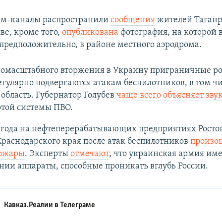
ам-каналы распространили
сообщения
жителей Таганр
ве, кроме того,
опубликована
фотография, на которой 
предположительно, в районе местного аэродрома.
номасштабного вторжения в Украину приграничные р
гулярно подвергаются атакам беспилотников, в том ч
 область. Губернатор Голубев
чаще всего
объясняет
зву
отой системы ПВО.
3 года на нефтеперерабатывающих предприятиях Росто
Краснодарского края после атак беспилотников
произо
ожары
. Эксперты
отмечают
, что украинская армия име
ии аппараты, способные проникать вглубь России.
Кавказ.Реалии в
Телеграме