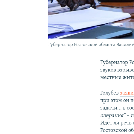
Губернатор Ростовской области Василий
Губернатор Р
звуков взрыво
местные жит
Голубев
заяви
при этом он 
задачи... в с
операция" – 
Идет ли речь
Ростовской об