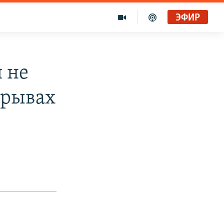
ЭФИР
 не
зрывах