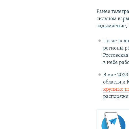
Ранее телегр
сильном взры
задымление, 
После пол
регионы ре
Ростовская
в небе раб
В мае 202
области и 
крупные п
распоряжен