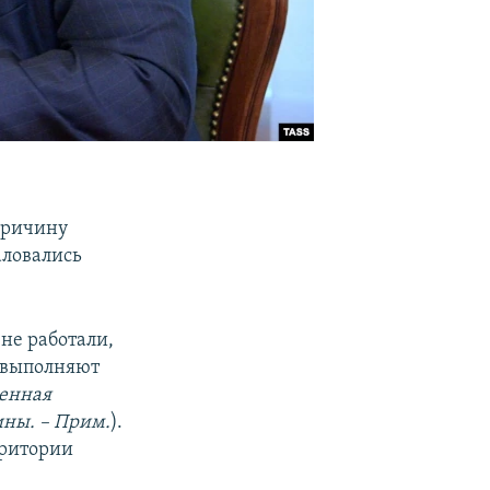
 причину
аловались
не работали,
о выполняют
оенная
ины. – Прим.
).
рритории