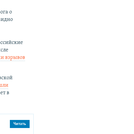
ога о
видно
оссийские
исле
ки взрывов
вской
шли
ет в
Читать