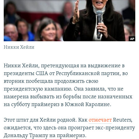
РАСПИСАНИЕ ВЕЩАНИЯ
ПОДПИШИТЕСЬ НА РАССЫЛКУ
СОЦИАЛЬНЫЕ СЕТИ
Никки Хейли
Никки Хейли, претендующая на выдвижение в
президенты США от Республиканской партии, во
Все сайты РСЕ/РС
вторник пообещала продолжить свою
президентскую кампанию. Она заявила, что не
намерена выбывать из борьбы после назначенных
на субботу праймериз в Южной Каролине.
Этот штат для Хейли родной. Как
отмечает
Reuters,
ожидается, что здесь она проиграет экс-президенту
Дональду Трампу на праймериз.