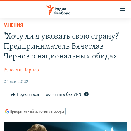
Ссылки
для
упрощенного
МНЕНИЯ
ПРОГРАММЫ
доступа
"Хочу ли я уважать свою страну?"
ПОДКАСТЫ
Вернуться
Предприниматель Вячеслав
к
АВТОРСКИЕ ПРОЕКТЫ
Чернов о национальных обидах
основному
ЦИТАТЫ СВОБОДЫ
содержанию
Вячеслав Чернов
Вернутся
МНЕНИЯ
к
04 мая 2022
КУЛЬТУРА
главной
навигации
IDEL.РЕАЛИИ
Поделиться
Читать без VPN
Вернутся
КАВКАЗ.РЕАЛИИ
к
Приоритетный источник в Google
СЕВЕР.РЕАЛИИ
поиску
СИБИРЬ.РЕАЛИИ