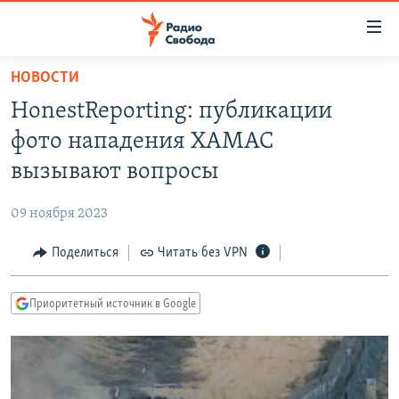
Ссылки
для
упрощенного
НОВОСТИ
ПРОГРАММЫ
доступа
HonestReporting: публикации
ПОДКАСТЫ
Вернуться
фото нападения ХАМАС
к
АВТОРСКИЕ ПРОЕКТЫ
вызывают вопросы
основному
ЦИТАТЫ СВОБОДЫ
содержанию
09 ноября 2023
Вернутся
МНЕНИЯ
к
Поделиться
Читать без VPN
КУЛЬТУРА
главной
навигации
IDEL.РЕАЛИИ
Приоритетный источник в Google
Вернутся
КАВКАЗ.РЕАЛИИ
к
СЕВЕР.РЕАЛИИ
поиску
СИБИРЬ.РЕАЛИИ