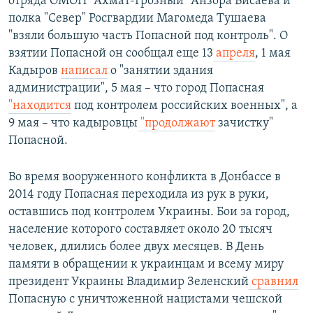
отряда ОМОН "Ахмат-Грозный" Анзора Бисаева и
полка "Север" Росгвардии Магомеда Тушаева
"взяли большую часть Попасной под контроль". О
взятии Попасной он сообщал еще 13
апреля
, 1 мая
Кадыров
написал
о "занятии здания
администрации", 5 мая – что город Попасная
"находится
под контролем российских военных", а
9 мая – что кадыровцы
"продолжают
зачистку"
Попасной.
Во время вооруженного конфликта в Донбассе в
2014 году Попасная переходила из рук в руки,
оставшись под контролем Украины. Бои за город,
население которого составляет около 20 тысяч
человек, длились более двух месяцев. В День
памяти в обращении к украинцам и всему миру
президент Украины Владимир Зеленский
сравнил
Попасную с уничтоженной нацистами чешской