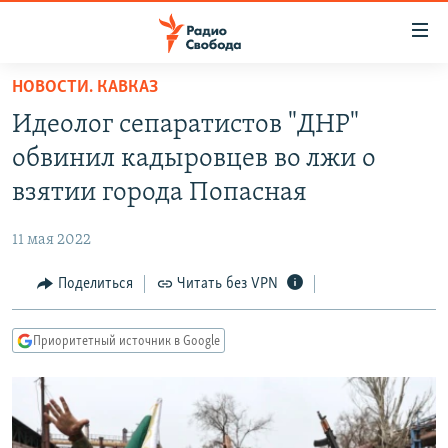
Ссылки
для
упрощенного
НОВОСТИ. КАВКАЗ
ПРОГРАММЫ
доступа
Идеолог сепаратистов "ДНР"
ПОДКАСТЫ
Вернуться
обвинил кадыровцев во лжи о
к
АВТОРСКИЕ ПРОЕКТЫ
взятии города Попасная
основному
ЦИТАТЫ СВОБОДЫ
содержанию
11 мая 2022
Вернутся
МНЕНИЯ
к
Поделиться
Читать без VPN
КУЛЬТУРА
главной
навигации
IDEL.РЕАЛИИ
Приоритетный источник в Google
Вернутся
КАВКАЗ.РЕАЛИИ
к
СЕВЕР.РЕАЛИИ
поиску
СИБИРЬ.РЕАЛИИ