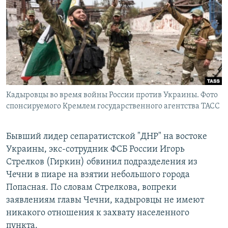
РАСПИСАНИЕ ВЕЩАНИЯ
ПОДПИШИТЕСЬ НА РАССЫЛКУ
СОЦИАЛЬНЫЕ СЕТИ
Кадыровцы во время войны России против Украины. Фото
спонсируемого Кремлем государственного агентства ТАСС
Все сайты РСЕ/РС
Бывший лидер сепаратистской "ДНР" на востоке
Украины, экс-сотрудник ФСБ России Игорь
Стрелков (Гиркин) обвинил подразделения из
Чечни в пиаре на взятии небольшого города
Попасная. По словам Стрелкова, вопреки
заявлениям главы Чечни, кадыровцы не имеют
никакого отношения к захвату населенного
пункта.