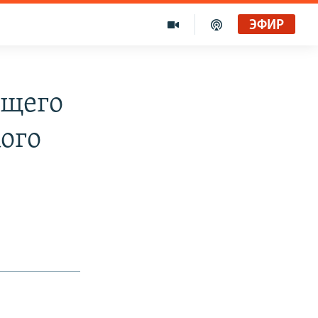
ЭФИР
ющего
ого