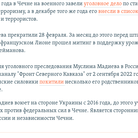
 года в Чечне на военного завели
уголовное дело
по ста
рроризму, а в декабре того же года его
внесли в списо
 и террористов.
ва прекратили 28 февраля. За месяц до этого перед ш
 французском Лионе прошел митинг в поддержку уро
ейманова.
я уголовного преследования Муслима Мадиева в Росси
аналу "Фронт Северного Кавказа" от 2 сентября 2022 го
енские силовики
похитили
несколько его родственников
.
иев воюет на стороне Украины с 2016 года, до этого у
х против федеральных сил в Чечне. Является сторонн
ссии и независимости Чечни.