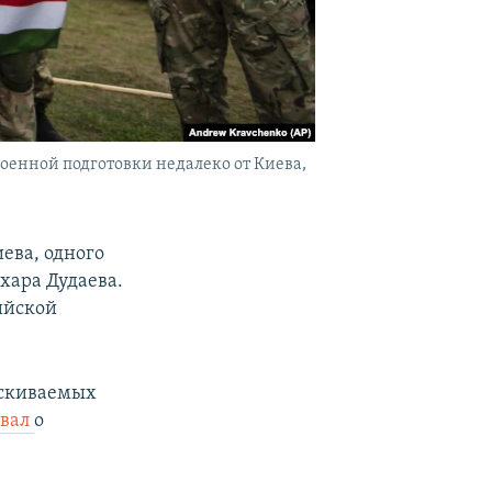
оенной подготовки недалеко от Киева,
ева, одного
хара Дудаева.
ийской
ыскиваемых
ывал
о