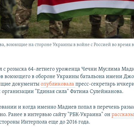
а, воюющие на стороне Украины в войне с Россией во время в
л с розыска 64-летнего уроженца Чечни Муслима Мади
в воюющего в обороне Украины батальона имени Джо
ющие документы
опубликовала
пресс-секретарь ичкер
 организации "Единая сила" Фатима Сулейманова.
овании и когда именно Мадиев попал в перечень раз
но. Ранее в интервью сайту "РБК-Украина" он
рассказ
стороны Интерпола еще до 2016 года.