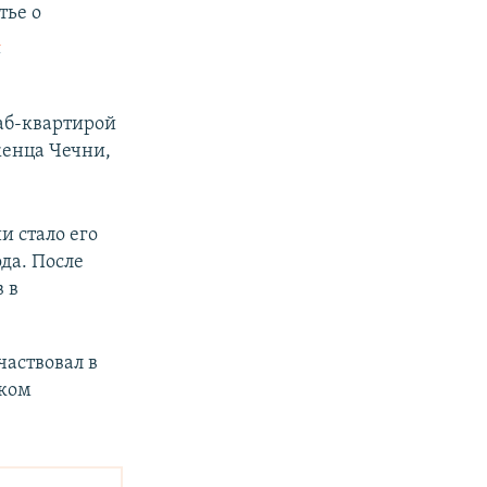
тье о
к
таб-квартирой
женца Чечни,
и стало его
да. После
 в
частвовал в
иком