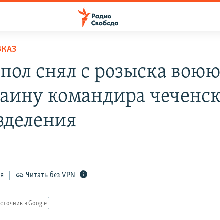
ВКАЗ
пол снял с розыска вою
раину командира чеченск
зделения
ся
Читать без VPN
сточник в Google