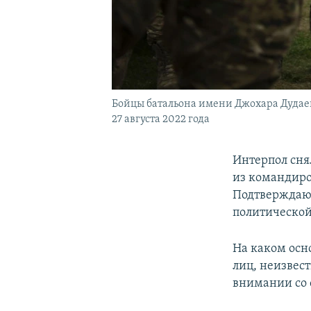
Бойцы батальона имени Джохара Дудаев
27 августа 2022 года
Интерпол сня
из командиро
Подтвержда
политической
На каком осн
лиц, неизвест
внимании со 