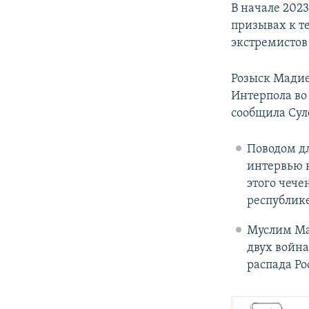
В начале 2023
призывах к те
экстремистов
Розыск Мадие
Интерпола во
сообщила Сул
Поводом дл
интервью к
этого чеч
республике
Муслим Мад
двух война
распада Ро