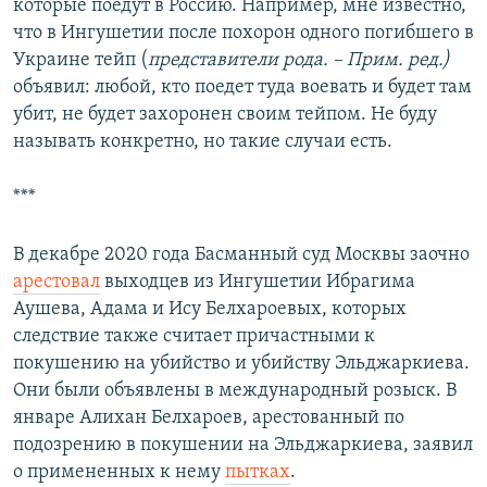
которые поедут в Россию. Например, мне известно,
что в Ингушетии после похорон одного погибшего в
Украине тейп (
представители рода. – Прим. ред.)
объявил: любой, кто поедет туда воевать и будет там
убит, не будет захоронен своим тейпом. Не буду
называть конкретно, но такие случаи есть.
***
В декабре 2020 года Басманный суд Москвы заочно
арестовал
выходцев из Ингушетии Ибрагима
Аушева, Адама и Ису Белхароевых, которых
следствие также считает причастными к
покушению на убийство и убийству Эльджаркиева.
Они были объявлены в международный розыск. В
январе Алихан Белхароев, арестованный по
подозрению в покушении на Эльджаркиева, заявил
о примененных к нему
пытках
.