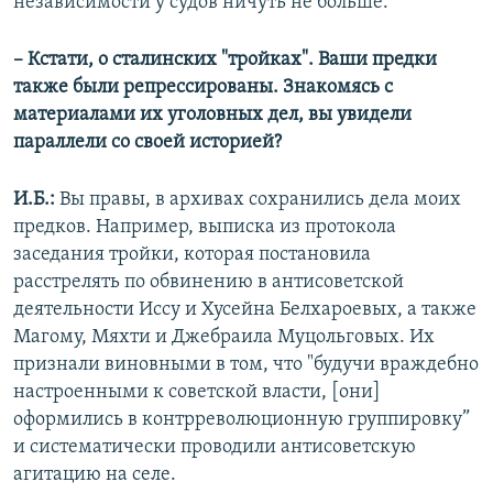
независимости у судов ничуть не больше.
– Кстати, о сталинских "тройках". Ваши предки
также были репрессированы. Знакомясь с
материалами их уголовных дел, вы увидели
параллели со своей историей?
И.Б.:
Вы правы, в архивах сохранились дела моих
предков. Например, выписка из протокола
заседания тройки, которая постановила
расстрелять по обвинению в антисоветской
деятельности Иссу и Хусейна Белхароевых, а также
Магому, Мяхти и Джебраила Муцольговых. Их
признали виновными в том, что "будучи враждебно
настроенными к советской власти, [они]
оформились в контрреволюционную группировку”
и систематически проводили антисоветскую
агитацию на селе.