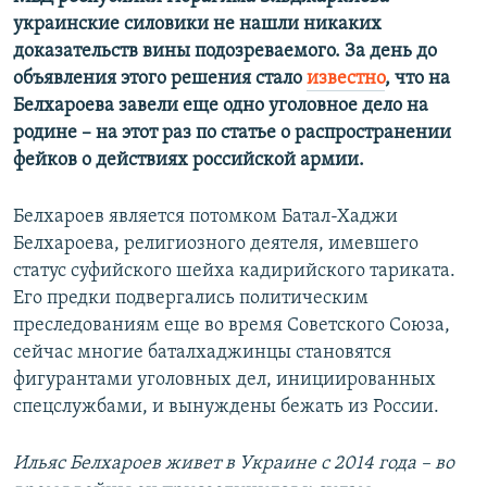
украинские силовики не нашли никаких
доказательств вины подозреваемого. За день до
объявления этого решения стало
известно
, что на
Белхароева завели еще одно уголовное дело на
родине – на этот раз по статье о распространении
фейков о действиях российской армии.
Белхароев является потомком Батал-Хаджи
Белхароева, религиозного деятеля, имевшего
статус суфийского шейха кадирийского тариката.
Его предки подвергались политическим
преследованиям еще во время Советского Союза,
сейчас многие баталхаджинцы становятся
фигурантами уголовных дел, инициированных
спецслужбами, и вынуждены бежать из России.
Ильяс Белхароев живет в Украине с 2014 года – во