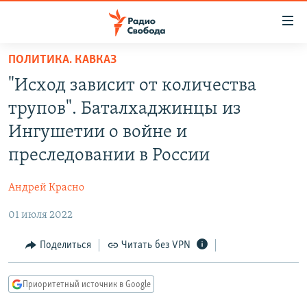
Ссылки
для
упрощенного
ПОЛИТИКА. КАВКАЗ
ПРОГРАММЫ
доступа
"Исход зависит от количества
ПОДКАСТЫ
Вернуться
трупов". Баталхаджинцы из
к
АВТОРСКИЕ ПРОЕКТЫ
Ингушетии о войне и
основному
ЦИТАТЫ СВОБОДЫ
содержанию
преследовании в России
Вернутся
МНЕНИЯ
к
Андрей Красно
КУЛЬТУРА
главной
01 июля 2022
навигации
IDEL.РЕАЛИИ
Вернутся
КАВКАЗ.РЕАЛИИ
Поделиться
Читать без VPN
к
СЕВЕР.РЕАЛИИ
поиску
Приоритетный источник в Google
СИБИРЬ.РЕАЛИИ