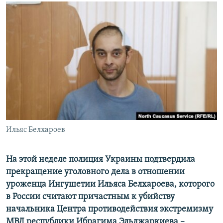
РАСПИСАНИЕ ВЕЩАНИЯ
ПОДПИШИТЕСЬ НА РАССЫЛКУ
СОЦИАЛЬНЫЕ СЕТИ
Все сайты РСЕ/РС
Ильяс Белхароев
На этой неделе полиция Украины подтвердила
прекращение уголовного дела в отношении
уроженца Ингушетии Ильяса Белхароева, которого
в России считают причастным к убийству
начальника Центра противодействия экстремизму
МВД республики Ибрагима Эльджаркиева –