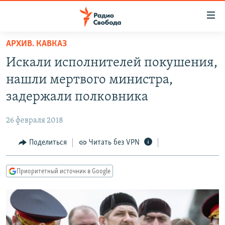
Ссылки
для
упрощенного
АРХИВ. КАВКАЗ
ПРОГРАММЫ
доступа
Искали исполнителей покушения,
ПОДКАСТЫ
Вернуться
нашли мертвого министра,
к
АВТОРСКИЕ ПРОЕКТЫ
задержали полковника
основному
ЦИТАТЫ СВОБОДЫ
содержанию
26 февраля 2018
Вернутся
МНЕНИЯ
к
Поделиться
Читать без VPN
КУЛЬТУРА
главной
навигации
IDEL.РЕАЛИИ
Приоритетный источник в Google
Вернутся
КАВКАЗ.РЕАЛИИ
к
СЕВЕР.РЕАЛИИ
поиску
СИБИРЬ.РЕАЛИИ