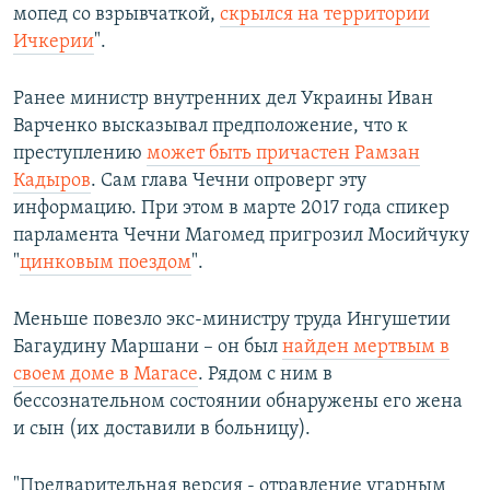
мопед со взрывчаткой,
скрылся на территории
Ичкерии
".
Ранее министр внутренних дел Украины Иван
Варченко высказывал предположение, что к
преступлению
может быть причастен Рамзан
Кадыров
. Сам глава Чечни опроверг эту
информацию. При этом в марте 2017 года спикер
парламента Чечни Магомед пригрозил Мосийчуку
"
цинковым поездом
".
Меньше повезло экс-министру труда Ингушетии
Багаудину Маршани – он был
найден мертвым в
своем доме в Магасе
. Рядом с ним в
бессознательном состоянии обнаружены его жена
и сын (их доставили в больницу).
"Предварительная версия - отравление угарным