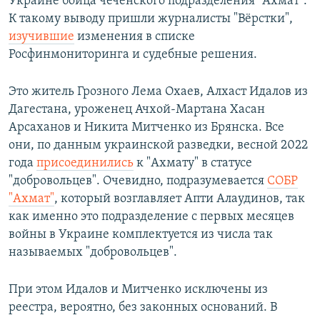
Украине бойца чеченского подразделения "Ахмат".
К такому выводу пришли журналисты "Вёрстки",
изучившие
изменения в списке
Росфинмониторинга и судебные решения.
Это житель Грозного Лема Охаев, Алхаст Идалов из
Дагестана, уроженец Ачхой-Мартана Хасан
Арсаханов и Никита Митченко из Брянска. Все
они, по данным украинской разведки, весной 2022
года
присоединились
к "Ахмату" в статусе
"добровольцев". Очевидно, подразумевается
СОБР
"Ахмат"
, который возглавляет Апти Алаудинов, так
как именно это подразделение с первых месяцев
войны в Украине комплектуется из числа так
называемых "добровольцев".
При этом Идалов и Митченко исключены из
реестра, вероятно, без законных оснований. В