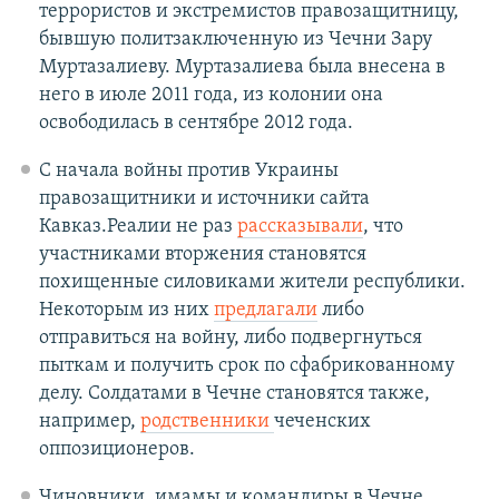
террористов и экстремистов правозащитницу,
бывшую политзаключенную из Чечни Зару
Муртазалиеву. Муртазалиева была внесена в
него в июле 2011 года, из колонии она
освободилась в сентябре 2012 года.
С начала войны против Украины
правозащитники и источники сайта
Кавказ.Реалии не раз
рассказывали
, что
участниками вторжения становятся
похищенные силовиками жители республики.
Некоторым из них
предлагали
либо
отправиться на войну, либо подвергнуться
пыткам и получить срок по сфабрикованному
делу. Солдатами в Чечне становятся также,
например,
родственники
чеченских
оппозиционеров.
Чиновники, имамы и командиры в Чечне