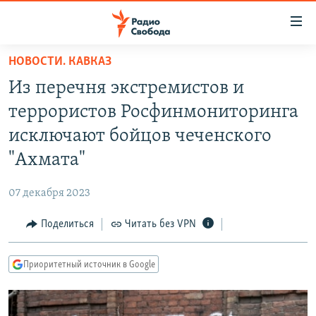
Ссылки
для
упрощенного
НОВОСТИ. КАВКАЗ
ПРОГРАММЫ
доступа
Из перечня экстремистов и
ПОДКАСТЫ
Вернуться
террористов Росфинмониторинга
к
АВТОРСКИЕ ПРОЕКТЫ
исключают бойцов чеченского
основному
ЦИТАТЫ СВОБОДЫ
содержанию
"Ахмата"
Вернутся
МНЕНИЯ
к
07 декабря 2023
КУЛЬТУРА
главной
Поделиться
Читать без VPN
навигации
IDEL.РЕАЛИИ
Вернутся
КАВКАЗ.РЕАЛИИ
к
Приоритетный источник в Google
СЕВЕР.РЕАЛИИ
поиску
СИБИРЬ.РЕАЛИИ