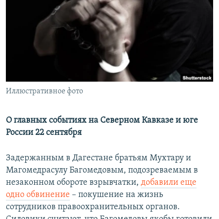
РАСПИСАНИЕ ВЕЩАНИЯ
ПОДПИШИТЕСЬ НА РАССЫЛКУ
СОЦИАЛЬНЫЕ СЕТИ
Иллюстративное фото
Все сайты РСЕ/РС
О главных событиях на Северном Кавказе и юге
России 22 сентября
Задержанным в Дагестане братьям Мухтару и
Магомедрасулу Багомедовым, подозреваемым в
незаконном обороте взрывчатки,
добавили еще
одно обвинение
– покушение на жизнь
сотрудников правоохранительных органов.