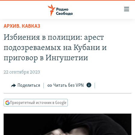
Ссылки
для
упрощенного
АРХИВ. КАВКАЗ
ПРОГРАММЫ
доступа
Избиения в полиции: арест
ПОДКАСТЫ
Вернуться
подозреваемых на Кубани и
к
АВТОРСКИЕ ПРОЕКТЫ
приговор в Ингушетии
основному
ЦИТАТЫ СВОБОДЫ
содержанию
22 сентября 2023
Вернутся
МНЕНИЯ
к
Поделиться
Читать без VPN
КУЛЬТУРА
главной
навигации
IDEL.РЕАЛИИ
Приоритетный источник в Google
Вернутся
КАВКАЗ.РЕАЛИИ
к
СЕВЕР.РЕАЛИИ
поиску
СИБИРЬ.РЕАЛИИ