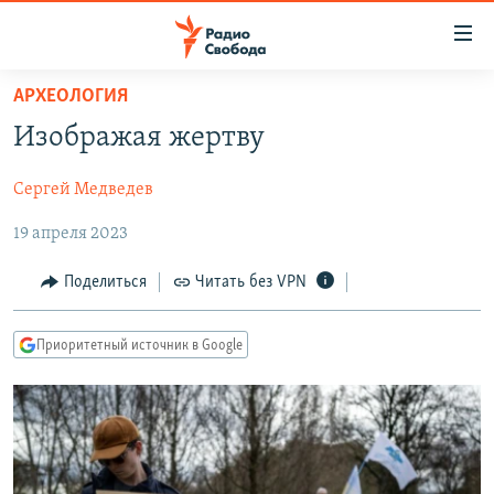
Ссылки
для
упрощенного
АРХЕОЛОГИЯ
ПРОГРАММЫ
доступа
Изображая жертву
ПОДКАСТЫ
Вернуться
к
Сергей Медведев
АВТОРСКИЕ ПРОЕКТЫ
основному
19 апреля 2023
ЦИТАТЫ СВОБОДЫ
содержанию
Вернутся
МНЕНИЯ
Поделиться
Читать без VPN
к
КУЛЬТУРА
главной
Приоритетный источник в Google
навигации
IDEL.РЕАЛИИ
Вернутся
КАВКАЗ.РЕАЛИИ
к
СЕВЕР.РЕАЛИИ
поиску
СИБИРЬ.РЕАЛИИ