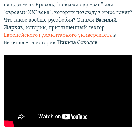
называет их Кремль, "новыми евреями" или
"евреями XXI века", которых повсюду в мире гонят?
Что такое вообще русофобия? С нами
Василий
Жарков
, историк, приглашенный лектор
Европейского гуманитарного университета
в
Вильнюсе, и историк
Никита Соколов
.