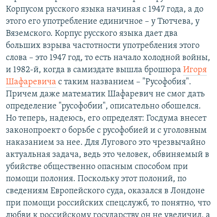
Корпусом русского языка начиная с 1947 года, а до
этого его употребление единичное – у Тютчева, у
Вяземского. Корпус русского языка дает два
больших взрыва частотности употребления этого
слова – это 1947 год, то есть начало холодной войны,
и 1982-й, когда в самиздате вышла брошюра
Игоря
Шафаревича
с таким названием – "Русофобия".
Причем даже математик Шафаревич не смог дать
определение "русофобии", описательно обошелся.
Но теперь, надеюсь, его определят: Госдума внесет
законопроект о борьбе с русофобией и с уголовным
наказанием за нее. Для Лугового это чрезвычайно
актуальная задача, ведь это человек, обвиняемый в
убийстве общественно опасным способом при
помощи полония. Поскольку этот полоний, по
сведениям Европейского суда, оказался в Лондоне
при помощи российских спецслужб, то понятно, что
любви к российскому государству он не увеличил, а