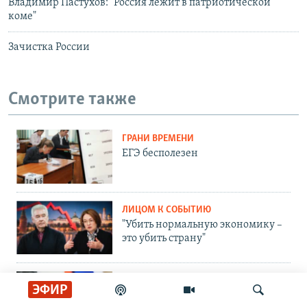
Владимир Пастухов: "Россия лежит в патриотической
коме"
Зачистка России
Смотрите также
ГРАНИ ВРЕМЕНИ
ЕГЭ бесполезен
ЛИЦОМ К СОБЫТИЮ
"Убить нормальную экономику –
это убить страну"
ЛИЦОМ К СОБЫТИЮ
ЭФИР
Тасует колоду