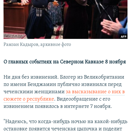
РАСПИСАНИЕ ВЕЩАНИЯ
ПОДПИШИТЕСЬ НА РАССЫЛКУ
СОЦИАЛЬНЫЕ СЕТИ
Рамзан Кадыров, архивное фото
О главных событиях на Северном Кавказе 8 ноября
Все сайты РСЕ/РС
Ни дня без извинений. Блогер из Великобритании
по имени Бенджамин публично извинился перед
чеченскими женщинами
за высказывание о них в
сюжете о республике
. Видеообращение с его
извинением появилось в интернете 7 ноября.
"Надеюсь, что когда-нибудь ночью на какой-нибудь
остановке появится чеченская цыпочка и поделит