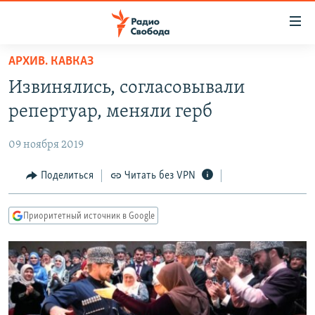
Ссылки
для
упрощенного
АРХИВ. КАВКАЗ
ПРОГРАММЫ
доступа
Извинялись, согласовывали
ПОДКАСТЫ
Вернуться
репертуар, меняли герб
к
АВТОРСКИЕ ПРОЕКТЫ
основному
09 ноября 2019
ЦИТАТЫ СВОБОДЫ
содержанию
Вернутся
МНЕНИЯ
Поделиться
Читать без VPN
к
КУЛЬТУРА
главной
Приоритетный источник в Google
навигации
IDEL.РЕАЛИИ
Вернутся
КАВКАЗ.РЕАЛИИ
к
СЕВЕР.РЕАЛИИ
поиску
СИБИРЬ.РЕАЛИИ