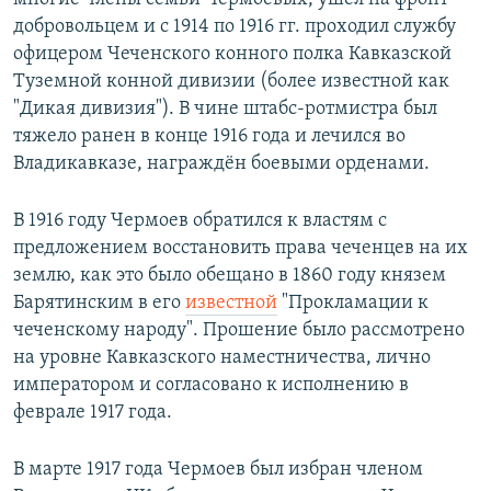
добровольцем и с 1914 по 1916 гг. проходил службу
офицером Чеченского конного полка Кавказской
Туземной конной дивизии (более известной как
"Дикая дивизия"). В чине штабс-ротмистра был
тяжело ранен в конце 1916 года и лечился во
Владикавказе, награждён боевыми орденами.
В 1916 году Чермоев обратился к властям с
предложением восстановить права чеченцев на их
землю, как это было обещано в 1860 году князем
Барятинским в его
известной
"Прокламации к
чеченскому народу". Прошение было рассмотрено
на уровне Кавказского наместничества, лично
императором и согласовано к исполнению в
феврале 1917 года.
В марте 1917 года Чермоев был избран членом