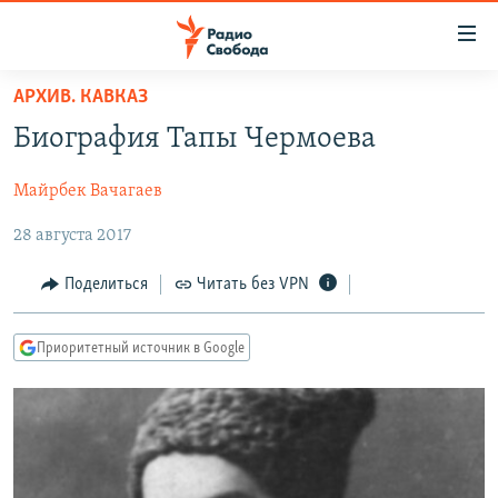
Ссылки
для
упрощенного
АРХИВ. КАВКАЗ
ПРОГРАММЫ
доступа
Биография Тапы Чермоева
ПОДКАСТЫ
Вернуться
к
Майрбек Вачагаев
АВТОРСКИЕ ПРОЕКТЫ
основному
28 августа 2017
ЦИТАТЫ СВОБОДЫ
содержанию
Вернутся
МНЕНИЯ
Поделиться
Читать без VPN
к
КУЛЬТУРА
главной
Приоритетный источник в Google
навигации
IDEL.РЕАЛИИ
Вернутся
КАВКАЗ.РЕАЛИИ
к
СЕВЕР.РЕАЛИИ
поиску
СИБИРЬ.РЕАЛИИ