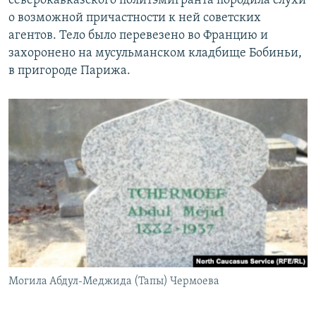
северокавказского политэмигранта породила слухи
о возможной причастности к ней советских
агентов. Тело было перевезено во Францию и
захоронено на мусульманском кладбище Бобиньи,
в пригороде Парижа.
Могила Абдул-Меджида (Тапы) Чермоева