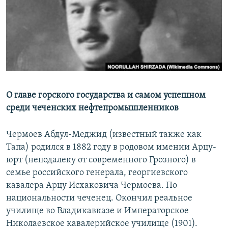
РАСПИСАНИЕ ВЕЩАНИЯ
ПОДПИШИТЕСЬ НА РАССЫЛКУ
СОЦИАЛЬНЫЕ СЕТИ
О главе горского государства и самом успешном
среди чеченских нефтепромышленников
Все сайты РСЕ/РС
Чермоев Абдул-Меджид (известный также как
Тапа) родился в 1882 году в родовом имении Арцу-
юрт (неподалеку от современного Грозного) в
семье российского генерала, георгиевского
кавалера Арцу Исхаковича Чермоева. По
национальности чеченец. Окончил реальное
училище во Владикавказе и Императорское
Николаевское кавалерийское училище (1901).