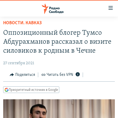
Ссылки
для
упрощенного
НОВОСТИ. КАВКАЗ
ПРОГРАММЫ
доступа
Оппозиционный блогер Тумсо
ПОДКАСТЫ
Вернуться
Абдурахманов рассказал о визите
к
АВТОРСКИЕ ПРОЕКТЫ
силовиков к родным в Чечне
основному
ЦИТАТЫ СВОБОДЫ
содержанию
27 сентября 2021
Вернутся
МНЕНИЯ
к
Поделиться
Читать без VPN
КУЛЬТУРА
главной
навигации
IDEL.РЕАЛИИ
Приоритетный источник в Google
Вернутся
КАВКАЗ.РЕАЛИИ
к
СЕВЕР.РЕАЛИИ
поиску
СИБИРЬ.РЕАЛИИ