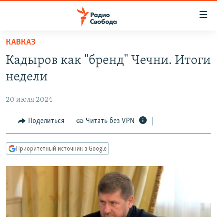
Ссылки
для
упрощенного
КАВКАЗ
ПРОГРАММЫ
доступа
Кадыров как "бренд" Чечни. Итоги
ПОДКАСТЫ
Вернуться
недели
к
АВТОРСКИЕ ПРОЕКТЫ
основному
20 июля 2024
ЦИТАТЫ СВОБОДЫ
содержанию
Вернутся
МНЕНИЯ
Поделиться
Читать без VPN
к
КУЛЬТУРА
главной
Приоритетный источник в Google
навигации
IDEL.РЕАЛИИ
Вернутся
КАВКАЗ.РЕАЛИИ
к
СЕВЕР.РЕАЛИИ
поиску
СИБИРЬ.РЕАЛИИ