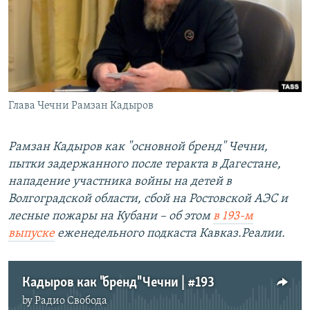
РАСПИСАНИЕ ВЕЩАНИЯ
ПОДПИШИТЕСЬ НА РАССЫЛКУ
СОЦИАЛЬНЫЕ СЕТИ
Глава Чечни Рамзан Кадыров
Рамзан Кадыров как "основной бренд" Чечни,
пытки задержанного после теракта в Дагестане,
Все сайты РСЕ/РС
нападение участника войны на детей в
Волгоградской области, сбой на Ростовской АЭС и
лесные пожары на Кубани – об этом
в 193-м
выпуске
еженедельного подкаста Кавказ.Реалии.
Кадыров как "бренд" Чечни | #193
by
Радио Свобода
No media source currently available