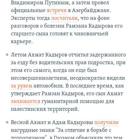
Владимиром Путиным, а затем провел
официальные
встречи
в Азербайджане.
Эксперты тогда
посчитали
, что на фоне
разговоров о болезни Рамзана Кадырова его
старшего сына готовят к чиновничьей
карьере.
Летом Ахмат Кадыров отчитал задержанного
за езду без водительских прав подростка, при
этом его самого, когда он еще был
несовершеннолетним, неоднократно видели
за рулем
автомобиля. В последнее время, как
утверждает Рамзан Кадыров, его сын Ахмат
занимается
гуманитарной помощью для
палестинских территорий.
Весной Ахмат и Адам Кадыровы
получили
нагрудные знаки "За отличие в борьбе с
терроризмом", в Грозном объяснили это тем,