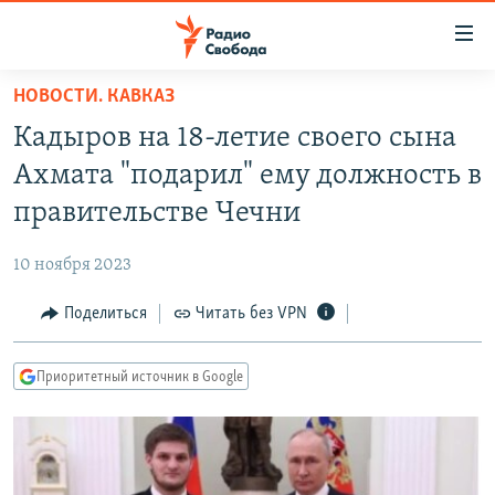
Ссылки
для
упрощенного
НОВОСТИ. КАВКАЗ
ПРОГРАММЫ
доступа
Кадыров на 18-летие своего сына
ПОДКАСТЫ
Вернуться
Ахмата "подарил" ему должность в
к
АВТОРСКИЕ ПРОЕКТЫ
правительстве Чечни
основному
ЦИТАТЫ СВОБОДЫ
содержанию
10 ноября 2023
Вернутся
МНЕНИЯ
к
Поделиться
Читать без VPN
КУЛЬТУРА
главной
навигации
IDEL.РЕАЛИИ
Приоритетный источник в Google
Вернутся
КАВКАЗ.РЕАЛИИ
к
СЕВЕР.РЕАЛИИ
поиску
СИБИРЬ.РЕАЛИИ