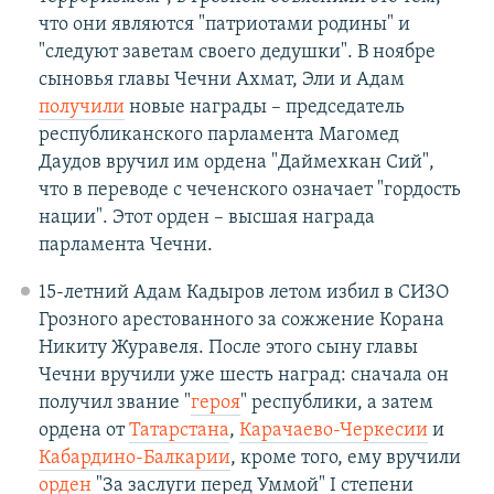
что они являются "патриотами родины" и
"следуют заветам своего дедушки". В ноябре
сыновья главы Чечни Ахмат, Эли и Адам
получили
новые награды – председатель
республиканского парламента Магомед
Даудов вручил им ордена "Даймехкан Сий",
что в переводе с чеченского означает "гордость
нации". Этот орден – высшая награда
парламента Чечни.
15-летний Адам Кадыров летом избил в СИЗО
Грозного арестованного за сожжение Корана
Никиту Журавеля. После этого сыну главы
Чечни вручили уже шесть наград: сначала он
получил звание "
героя
" республики, а затем
ордена от
Татарстана
,
Карачаево-Черкесии
и
Кабардино-Балкарии
, кроме того, ему вручили
орден
"За заслуги перед Уммой" I степени